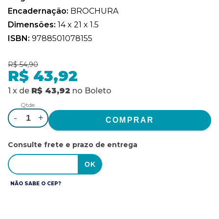
Encadernação:
BROCHURA
Dimensões:
14 x 21 x 1.5
ISBN:
9788501078155
R$ 54,90
R$ 43,92
1
x
de
R$ 43,92
no
Boleto
Qtde.
-
+
Consulte frete e prazo de entrega
NÃO SABE O CEP?