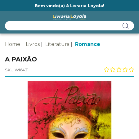
Bem vindo(a) à Livraria Loyola!
Ainda não tem cadastro na Livraria Loyola?
Home
Livros
Literatura
Romance
A PAIXÃO
SKU WI6431