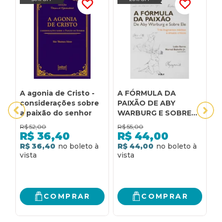
A agonia de Cristo -
A FÓRMULA DA
A
considerações sobre
PAIXÃO DE ABY
M
a paixão do senhor
WARBURG E SOBRE
C
ELE - TRÊS
N
R$
52,00
R$
55,00
R
FRAGMENTOS
P
R$
36,40
R$
44,00
INÉDITOS E ENSAIOS
E
R$ 36,40
R$ 44,00
4
CRÍTICOS
R
COMPRAR
COMPRAR