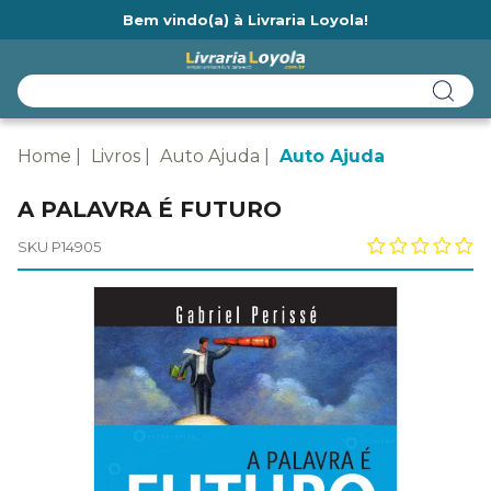
Bem vindo(a) à Livraria Loyola!
Ainda não tem cadastro na Livraria Loyola?
Home
Livros
Auto Ajuda
Auto Ajuda
A PALAVRA É FUTURO
SKU P14905