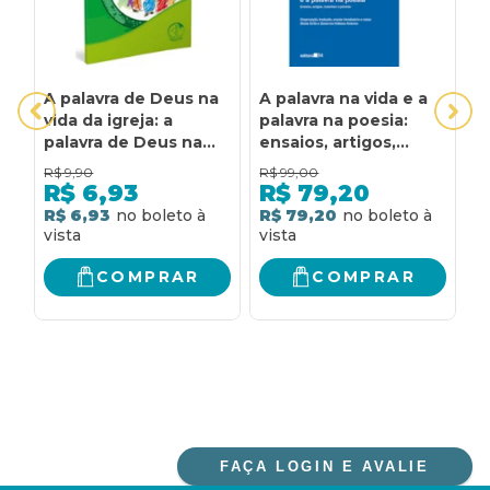
A palavra de Deus na
A palavra na vida e a
B
vida da igreja: a
palavra na poesia:
D
palavra de Deus na
ensaios, artigos,
H
vida da igreja
resenhas e poemas
R$
9,90
R$
99,00
R$
6,93
R$
79,20
R
R$ 6,93
R$ 79,20
COMPRAR
COMPRAR
FAÇA LOGIN E AVALIE