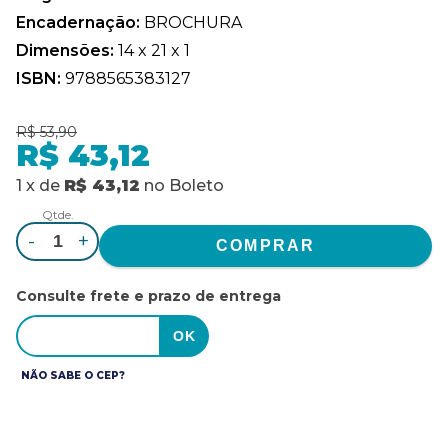
Encadernação:
BROCHURA
Dimensões:
14 x 21 x 1
ISBN:
9788565383127
R$ 53,90
R$ 43,12
1
x
de
R$ 43,12
no
Boleto
Qtde.
-
+
Consulte frete e prazo de entrega
NÃO SABE O CEP?