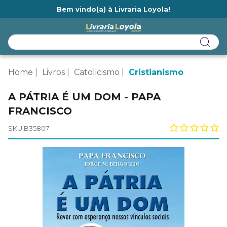
Bem vindo(a) à Livraria Loyola!
Ainda não tem cadastro na Livraria Loyola?
Home
Livros
Catolicismo
Cristianismo
A PÁTRIA É UM DOM - PAPA
FRANCISCO
SKU B35807