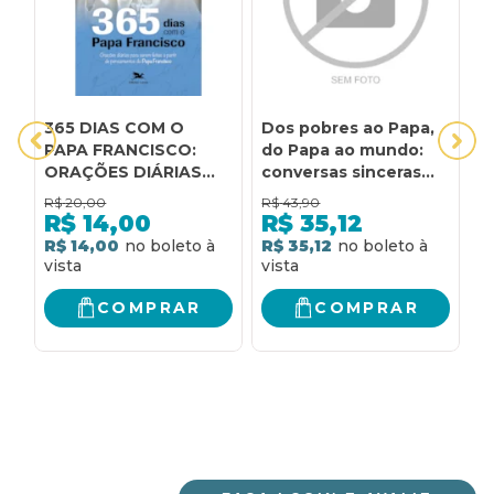
365 DIAS COM O
Dos pobres ao Papa,
P
PAPA FRANCISCO:
do Papa ao mundo:
M
ORAÇÕES DIÁRIAS
conversas sinceras
N
PARA SEREM FEITAS A
com o Papa Francisco
R$
20,00
R$
43,90
R
PARTIR DE
R$
14,00
R$
35,12
PENSAMENTOS DO
R$ 14,00
R$ 35,12
R
PAPA FRANCISCO
COMPRAR
COMPRAR