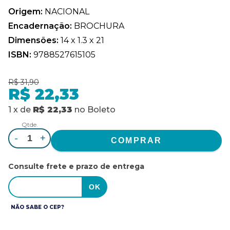
Origem:
NACIONAL
Encadernação:
BROCHURA
Dimensões:
14 x 1.3 x 21
ISBN:
9788527615105
R$ 31,90
R$ 22,33
1
x
de
R$ 22,33
no
Boleto
Qtde.
-
+
Consulte frete e prazo de entrega
NÃO SABE O CEP?