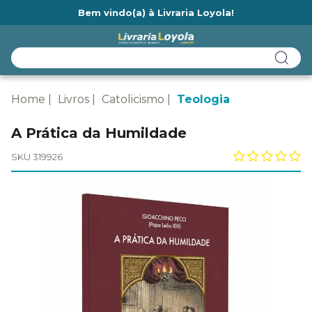
Bem vindo(a) à Livraria Loyola!
Ainda não tem cadastro na Livraria Loyola?
Home
Livros
Catolicismo
Teologia
A Prática da Humildade
SKU 319926