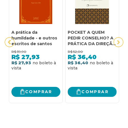
A prática da
POCKET A QUEM
A
humildade - e outros
PEDIR CONSELHO? A
S
escritos de santos
PRÁTICA DA DIREÇÃO
P
ESPIRITUAL - 3ª
D
R$
39,90
R$
52,00
R
EDIÇÃO - COLEÇÃO
P
R$
27,93
R$
36,40
FORMAÇÃO
P
R$ 27,93
R$ 36,40
R
RELIGIOSA: A
R
PRÁTICA DA DIREÇÃO
P
ESPIRITUAL
N
P
T
COMPRAR
COMPRAR