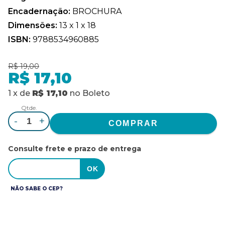
Encadernação:
BROCHURA
Dimensões:
13 x 1 x 18
ISBN:
9788534960885
R$ 19,00
R$ 17,10
1
x
de
R$ 17,10
no
Boleto
Qtde.
-
+
Consulte frete e prazo de entrega
NÃO SABE O CEP?