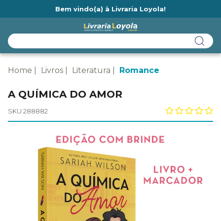
Bem vindo(a) à Livraria Loyola!
Ainda não tem cadastro na Livraria Loyola?
Home
Livros
Literatura
Romance
A QUÍMICA DO AMOR
SKU 288882