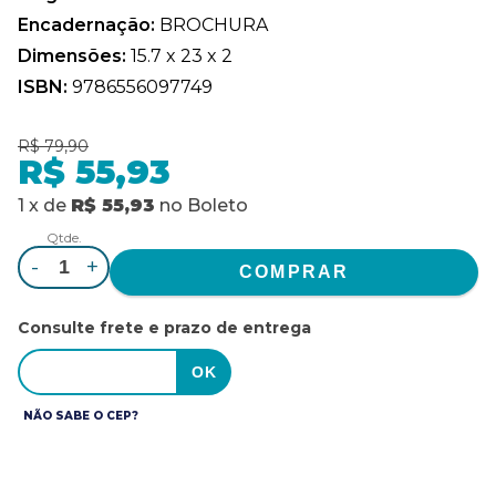
Encadernação:
BROCHURA
Dimensões:
15.7 x 23 x 2
ISBN:
9786556097749
R$ 79,90
R$ 55,93
1
x
de
R$ 55,93
no
Boleto
Qtde.
-
+
Consulte frete e prazo de entrega
NÃO SABE O CEP?