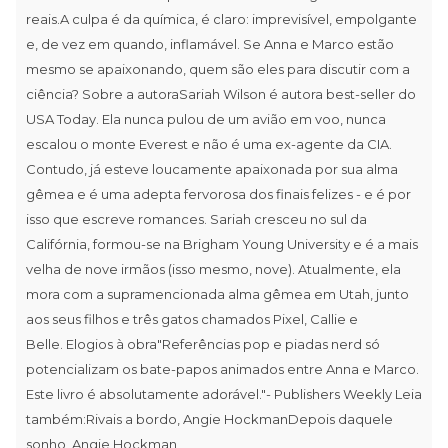
reais.A culpa é da química, é claro: imprevisível, empolgante
e, de vez em quando, inflamável. Se Anna e Marco estão
mesmo se apaixonando, quem são eles para discutir com a
ciência? Sobre a autoraSariah Wilson é autora best-seller do
USA Today. Ela nunca pulou de um avião em voo, nunca
escalou o monte Everest e não é uma ex-agente da CIA.
Contudo, já esteve loucamente apaixonada por sua alma
gêmea e é uma adepta fervorosa dos finais felizes - e é por
isso que escreve romances. Sariah cresceu no sul da
Califórnia, formou-se na Brigham Young University e é a mais
velha de nove irmãos (isso mesmo, nove). Atualmente, ela
mora com a supramencionada alma gêmea em Utah, junto
aos seus filhos e três gatos chamados Pixel, Callie e
Belle. Elogios à obra"Referências pop e piadas nerd só
potencializam os bate-papos animados entre Anna e Marco.
Este livro é absolutamente adorável."- Publishers Weekly Leia
também:Rivais a bordo, Angie HockmanDepois daquele
sonho, Angie Hockman