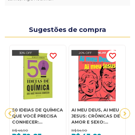
Sugestões de compra
30% OFF
20% OFF
50 IDEIAS DE QUÍMICA
AI MEU DEUS, AI MEU
A
QUE VOCÊ PRECISA
JESUS: CRÔNICAS DE
CONHECER:
AMOR E SEXO:
CONCEITOS
CRÔNICAS DE AMOR E
R$
46,90
R$
54,90
R
IMPORTANTES DE
SEXO