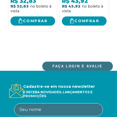
R$
32,83
R$
43,92
QUÍMICA DE FORMA
R$ 32,83
R$ 43,92
R
FÁCIL E RÁPIDA
COMPRAR
COMPRAR
FAÇA LOGIN E AVALIE
Cadastre-se em nossa newsletter
E RECEBA NOVIDADES, LANÇAMENTOS E
PROMOÇÕES