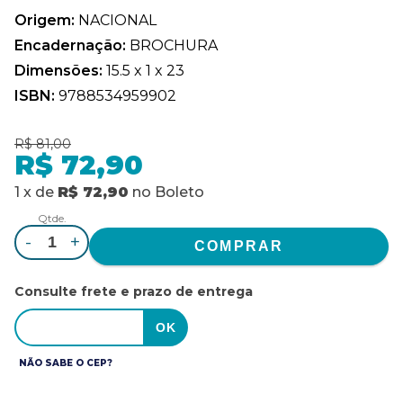
Origem:
NACIONAL
Encadernação:
BROCHURA
Dimensões:
15.5 x 1 x 23
ISBN:
9788534959902
R$ 81,00
R$ 72,90
1
x
de
R$ 72,90
no
Boleto
Qtde.
-
+
Consulte frete e prazo de entrega
NÃO SABE O CEP?