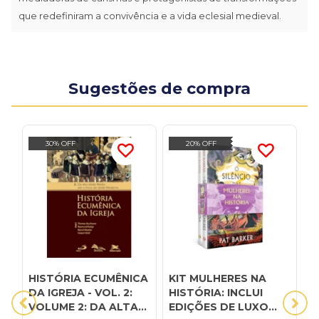
que redefiniram a convivência e a vida eclesial medieval.
Sugestões de compra
30% OFF
20% OFF
HISTÓRIA ECUMÊNICA
KIT MULHERES NA
O
DA IGREJA - VOL. 2:
HISTÓRIA: INCLUI
e
VOLUME 2: DA ALTA
EDIÇÕES DE LUXO
M