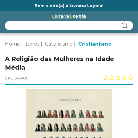
Bem vindo(a) à Livraria Loyola!
Ainda não tem cadastro na Livraria Loyola?
Home
Livros
Catolicismo
Cristianismo
A Religião das Mulheres na Idade
Média
SKU 316485