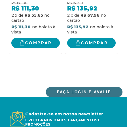
IDADE MÉDIA ATÉ O
DOS BEST-SELLERS O
R$
159,00
R$
169,90
R
INÍCIO DA IDADE
SILÊNCIO DA
R$
111,30
R$
135,92
MODERNA
MULHERES E
R
2
x
de
R$ 55,65
2
x
de
R$ 67,96
MULHERES DE TRÓIA
R$ 111,30
R$ 135,92
COMPRAR
COMPRAR
FAÇA LOGIN E AVALIE
Cadastre-se em nossa newsletter
E RECEBA NOVIDADES, LANÇAMENTOS E
PROMOÇÕES