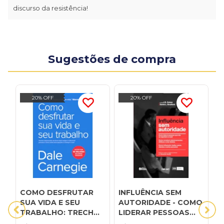
discurso da resistência!
Sugestões de compra
20% OFF
20% OFF
COMO DESFRUTAR
INFLUÊNCIA SEM
O
SUA VIDA E SEU
AUTORIDADE - COMO
o
TRABALHO: TRECHOS
LIDERAR PESSOAS
n
SELECIONADOS DE
QUE NÃO SE
m