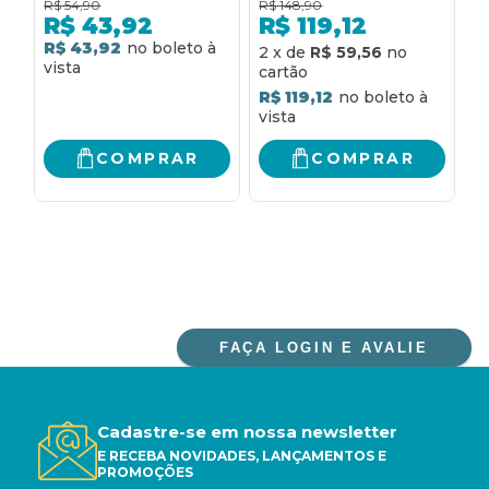
R$
54,90
R$
148,90
R
COMO FAZER AMIGOS
REPORTAM A VOCÊ -
r
R$
43,92
R$
119,12
E INFLUENCIAR
COMO CONSTRUIR
R$ 43,92
R
2
x
de
R$ 59,56
PESSOAS E COMO
RELACIONAMENTOS
EVITAR
EFETIVOS E CRIAR
R$ 119,12
PREOCUPAÇÕES E
ALIADOS. COMO
COMEÇAR A VIVER
INFLUENCIAR CHEFES,
CLIENTES E OUTROS
COMPRAR
COMPRAR
PARCEIROS
FAÇA LOGIN E AVALIE
Cadastre-se em nossa newsletter
E RECEBA NOVIDADES, LANÇAMENTOS E
PROMOÇÕES