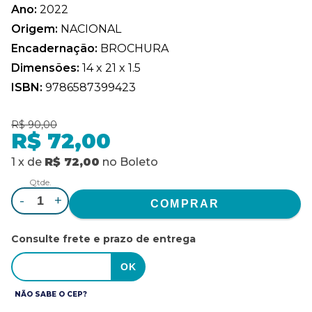
Ano:
2022
Origem:
NACIONAL
Encadernação:
BROCHURA
Dimensões:
14 x 21 x 1.5
ISBN:
9786587399423
R$ 90,00
R$ 72,00
1
x
de
R$ 72,00
no
Boleto
Qtde.
-
+
Consulte frete e prazo de entrega
NÃO SABE O CEP?