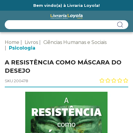
Bem vindo(a) à Livraria Loyola!
Ainda não tem cadastro na Livraria Loyola?
Home
Livros
Ciências Humanas e Sociais
Psicologia
A RESISTÊNCIA COMO MÁSCARA DO
DESEJO
SKU 200478