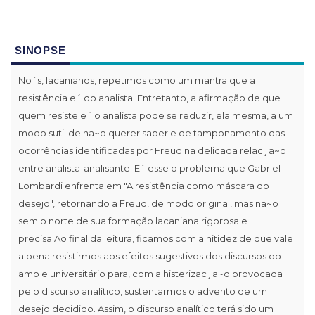
SINOPSE
No´s, lacanianos, repetimos como um mantra que a
resistência e´ do analista. Entretanto, a afirmação de que
quem resiste e´ o analista pode se reduzir, ela mesma, a um
modo sutil de na~o querer saber e de tamponamento das
ocorrências identificadas por Freud na delicada relac¸a~o
entre analista-analisante. E´ esse o problema que Gabriel
Lombardi enfrenta em "A resistência como máscara do
desejo", retornando a Freud, de modo original, mas na~o
sem o norte de sua formação lacaniana rigorosa e
precisa.Ao final da leitura, ficamos com a nitidez de que vale
a pena resistirmos aos efeitos sugestivos dos discursos do
amo e universitário para, com a histerizac¸a~o provocada
pelo discurso analítico, sustentarmos o advento de um
desejo decidido. Assim, o discurso analítico terá sido um