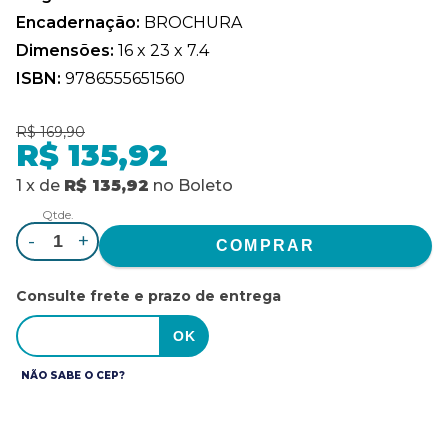
Encadernação:
BROCHURA
Dimensões:
16 x 23 x 7.4
ISBN:
9786555651560
R$ 169,90
R$ 135,92
1
x
de
R$ 135,92
no
Boleto
Qtde.
-
+
Consulte frete e prazo de entrega
NÃO SABE O CEP?