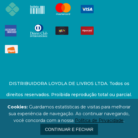
DISTRIBUIDORA LOYOLA DE LIVROS LTDA. Todos os
direitos reservados. Proibida reprodução total ou parcial.
Preços e estoque sujeito a alterações sem aviso prévio.
Cookies:
Guardamos estatísticas de visitas para melhorar
sua experiência de navegação. Ao continuar navegando,
67.946.814/0001-94 - LOJA - Rua Senador Feijó - São
você concorda com a nossa
Política de Privacidade
.
Paulo / SP - CEP: 01006-000
CONTINUAR E FECHAR