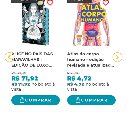
20% OFF
20% OFF
ALICE NO PAÍS DAS
Atlas do corpo
U
MARAVILHAS -
humano - edição
-
EDIÇÃO DE LUXO
revisada e atualizada:
C
BILÍNGUE: EDIÇÃO
edição revisada e
I
R$
89,90
R$
5,90
R
PORTUGUÊS E INGLÊS
atualizada
I
R$
71,92
R$
4,72
I
R$ 71,92
R$ 4,72
R
COMPRAR
COMPRAR