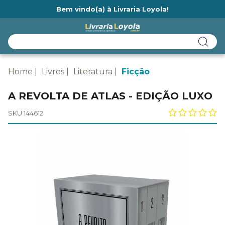
Bem vindo(a) à Livraria Loyola!
Ainda não tem cadastro na Livraria Loyola?
Home
Livros
Literatura
Ficção
A REVOLTA DE ATLAS - EDIÇÃO LUXO
SKU 144612