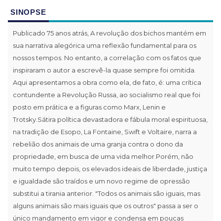
SINOPSE
Publicado 75 anos atrás, A revolução dos bichos mantém em
sua narrativa alegórica uma reflexão fundamental para os
nossos tempos. No entanto, a correlação com os fatos que
inspiraram o autor a escrevê-la quase sempre foi omitida.
Aqui apresentamos a obra como ela, de fato, é: uma crítica
contundente a Revolução Russa, ao socialismo real que foi
posto em prática e a figuras como Marx, Lenin e
Trotsky.Sátira política devastadora e fábula moral espirituosa,
na tradição de Esopo, La Fontaine, Swift e Voltaire, narra a
rebelião dos animais de uma granja contra o dono da
propriedade, em busca de uma vida melhor.Porém, não
muito tempo depois, os elevados ideais de liberdade, justiça
e igualdade são traídos e um novo regime de opressão
substitui a tirania anterior. "Todos os animais são iguais, mas
alguns animais são mais iguais que os outros" passa a ser o
único mandamento em vigor e condensa em poucas