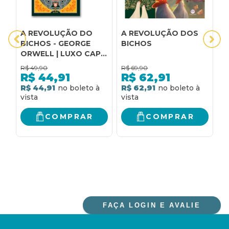
A REVOLUÇÃO DO
A REVOLUÇÃO DOS
A
BICHOS - GEORGE
BICHOS
b
ORWELL | LUXO CAPA
DURA
R$
49,90
R$
69,90
R
R$
44,91
R$
62,91
R$ 44,91
R$ 62,91
R
COMPRAR
COMPRAR
FAÇA LOGIN E AVALIE