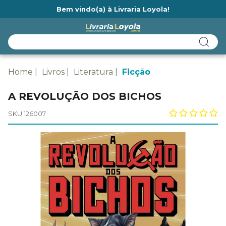
Bem vindo(a) à Livraria Loyola!
Ainda não tem cadastro na Livraria Loyola?
Home
Livros
Literatura
Ficção
A REVOLUÇÃO DOS BICHOS
SKU 126007