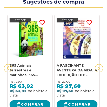
Sugestões de compra
20% OFF
20% OFF
365 Animais
A FASCINANTE
A
terrestres e
AVENTURA DA VIDA: A
N
marinhos: 365
EVOLUÇÃO DOS
T
Animais terrestres e
SERES VIVOS
Z
R$
79,90
R$
122,00
R
marinhos
E
R$
63,92
R$
97,60
E
R$ 63,92
R$ 97,60
R
COMPRAR
COMPRAR