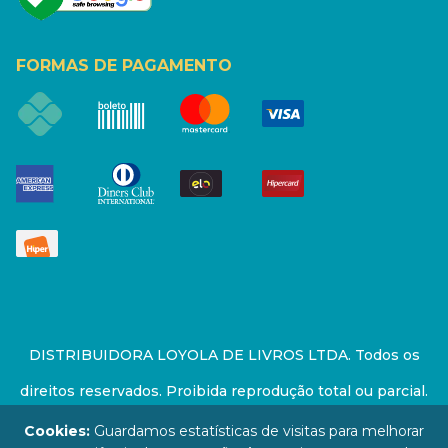
FORMAS DE PAGAMENTO
DISTRIBUIDORA LOYOLA DE LIVROS LTDA. Todos os
direitos reservados. Proibida reprodução total ou parcial.
Preços e estoque sujeito a alterações sem aviso prévio.
Cookies:
Guardamos estatísticas de visitas para melhorar