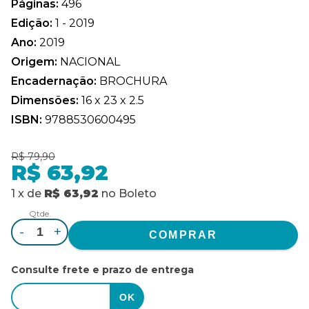
Páginas:
496
Edição:
1 - 2019
Ano:
2019
Origem:
NACIONAL
Encadernação:
BROCHURA
Dimensões:
16 x 23 x 2.5
ISBN:
9788530600495
R$ 79,90
R$ 63,92
1
x
de
R$ 63,92
no
Boleto
Qtde.
-
+
Consulte frete e prazo de entrega