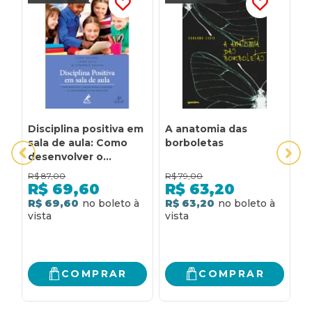
Disciplina positiva em
A anatomia das
A
sala de aula: Como
borboletas
S
desenvolver o
respeito mútuo, a
R$
87,00
R$
79,00
R
cooperação e a
R$
69,60
R$
63,20
responsabilidade em
R$ 69,60
R$ 63,20
R
sua sala de aula
COMPRAR
COMPRAR