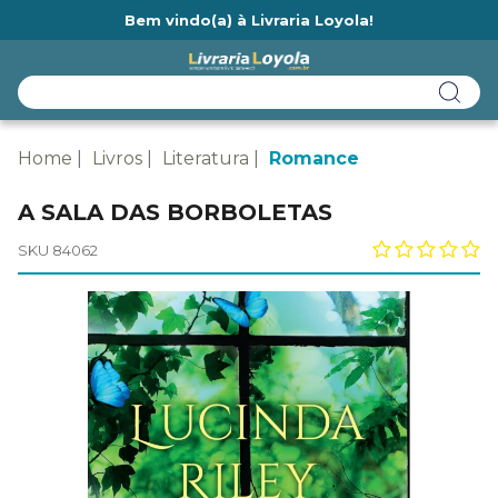
Bem vindo(a) à Livraria Loyola!
Ainda não tem cadastro na Livraria Loyola?
Home
Livros
Literatura
Romance
A SALA DAS BORBOLETAS
SKU 84062