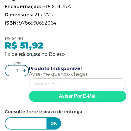
Encadernação:
BROCHURA
Dimensões:
21 x 27 x 1
ISBN:
9786560652064
R$ 64,90
R$ 51,92
1
x
de
R$ 51,92
no
Boleto
Qtde.
Produto Indisponível
-
+
Avise-me quando chegar
Consulte frete e prazo de entrega