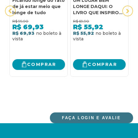
Ficando longe do fato
UM LUGAR BEM
5
de já estar meio que
LONGE DAQUI: O
C
longe de tudo
LIVRO QUE INSPIROU
T
O FILME UM LUGAR
S
R$
99,90
R$
69,90
R
BEM LONGE DAQUI
R$
69,93
R$
55,92
R$ 69,93
R$ 55,92
2
R
COMPRAR
COMPRAR
FAÇA LOGIN E AVALIE