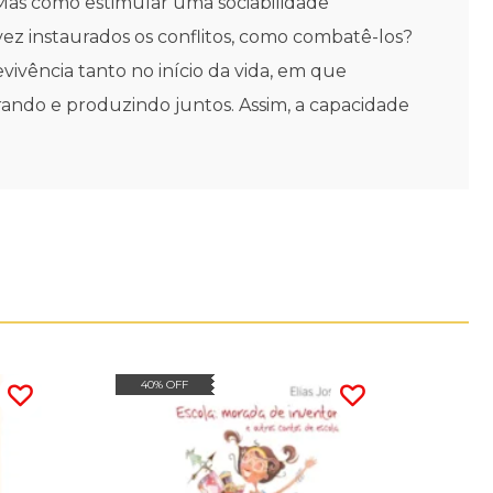
 Mas como estimular uma sociabilidade
vez instaurados os conflitos, como combatê-los?
evivência tanto no início da vida, em que
ando e produzindo juntos. Assim, a capacidade
40% OFF
20