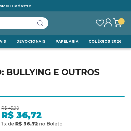
s
Meu Cadastro
AIS
DEVOCIONAIS
PAPELARIA
COLÉGIOS 2026
O: BULLYING E OUTROS
R$ 45,90
R$ 36,72
1
x
de
R$ 36,72
no
Boleto