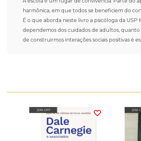
A escola é um lugar de convivência. Parte do 
harmônica, em que todos se beneficiem do conví
É o que aborda neste livro a psicóloga da USP M
dependemos dos cuidados de adultos, quanto m
de construirmos interações sociais positivas é es
20% OFF
20% 