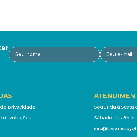
ter
DAS
ATENDIMEN
a de privacidade
Segunda à Sexta d
e devoluções
Sábado das 8h às 
sac@LivrariaLoyol