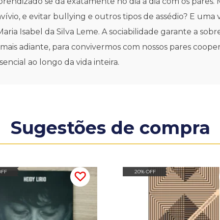
aprendizado se dá exatamente no dia a dia com os pares.
vio, e evitar bullying e outros tipos de assédio? E uma 
aria Isabel da Silva Leme. A sociabilidade garante a sobr
ais adiante, para convivermos com nossos pares cooper
sencial ao longo da vida inteira.
Sugestões de compra
OFF
20% OFF