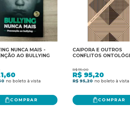
ING NUNCA MAIS -
CAIPORA E OUTROS
ENÇÃO AO BULLYING
CONFLITOS ONTOLÓG
0
R$
119,00
1,60
R$
95,20
60
R$ 95,20
COMPRAR
COMPRAR