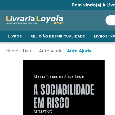
Bem vindo(a) à Livr
LIVROS
RELIGIÃO E ESPIRITUALIDADE
LIVROS IM
Home
Livros
Auto Ajuda
Auto Ajuda