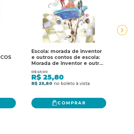
Escola: morada de inventor
VENH
ICOS
e outros contos de escola:
OUT
Morada de inventor e outros
OUT
contos de escola
R$
43,00
R$
111,
R$
25,80
R$
R$ 25,80
R$ 8
COMPRAR