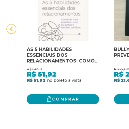
AS 5 HABILIDADES
BULLY
ESSENCIAIS DOS
PREV
RELACIONAMENTOS: COMO
SER MAIS ASSERTIVO, OUVIR
R$
64,90
R$
27,0
OS OUTROS E RESOLVER
R$
51,92
R$
2
CONFLITOS
R$ 51,92
R$ 21,
COMPRAR