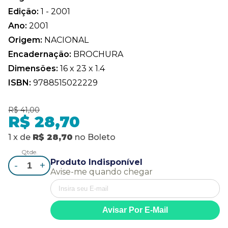
Edição:
1 - 2001
Ano:
2001
Origem:
NACIONAL
Encadernação:
BROCHURA
Dimensões:
16 x 23 x 1.4
ISBN:
9788515022229
R$ 41,00
R$ 28,70
1
x
de
R$ 28,70
no
Boleto
Qtde.
Produto Indisponível
-
+
Avise-me quando chegar