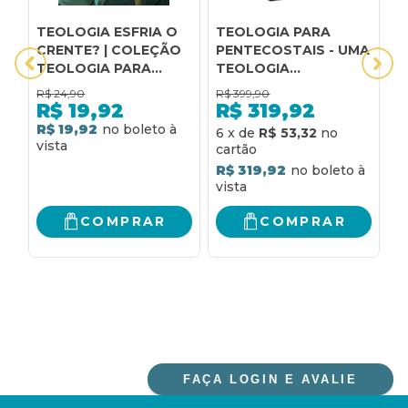
TEOLOGIA ESFRIA O
TEOLOGIA PARA
A
CRENTE? | COLEÇÃO
PENTECOSTAIS - UMA
I
TEOLOGIA PARA
TEOLOGIA
R
TODOS
SISTEMATICA
M
R$
24,90
R$
399,90
R
T
R$
19,92
R$
319,92
L
R$ 19,92
R
6
x
de
R$ 53,32
S
E
R$ 319,92
COMPRAR
COMPRAR
FAÇA LOGIN E AVALIE