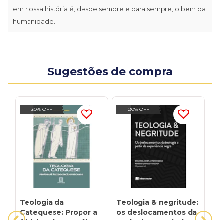
em nossa história é, desde sempre e para sempre, o bem da
humanidade.
Sugestões de compra
30% OFF
20% OFF
Teologia da
Teologia & negritude:
P
Catequese: Propor a
os deslocamentos da
V