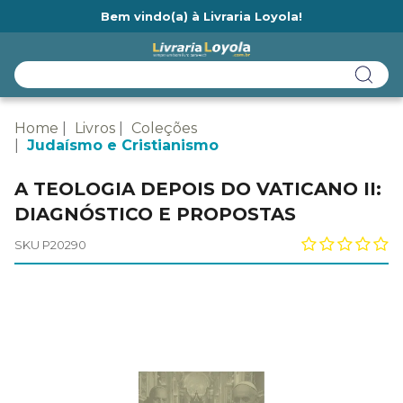
Bem vindo(a) à Livraria Loyola!
Ainda não tem cadastro na Livraria Loyola?
Home
Livros
Coleções
Judaísmo e Cristianismo
A TEOLOGIA DEPOIS DO VATICANO II:
DIAGNÓSTICO E PROPOSTAS
SKU P20290