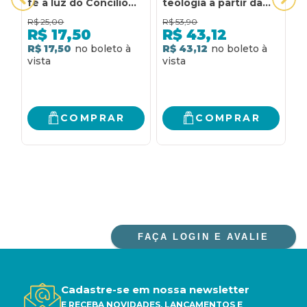
fé à luz do Concilío
teologia a partir da
E
Vaticano II
experiência negra
P
R$
25,00
R$
53,90
R
V
R$
17,50
R$
43,12
P
R$ 17,50
R$ 43,12
R
E
N
COMPRAR
COMPRAR
FAÇA LOGIN E AVALIE
Cadastre-se em nossa newsletter
E RECEBA NOVIDADES, LANÇAMENTOS E