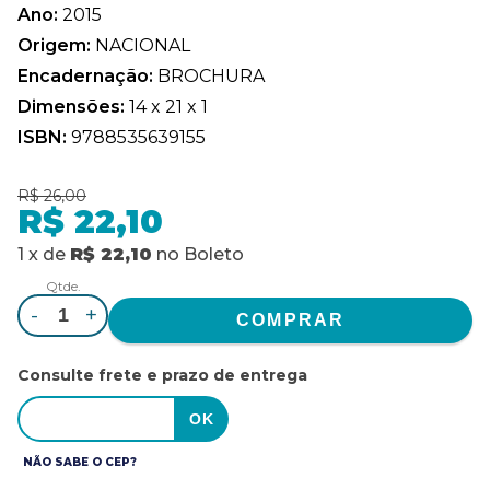
Ano:
2015
Origem:
NACIONAL
Encadernação:
BROCHURA
Dimensões:
14 x 21 x 1
ISBN:
9788535639155
R$ 26,00
R$ 22,10
1
x
de
R$ 22,10
no
Boleto
Qtde.
-
+
Consulte frete e prazo de entrega
NÃO SABE O CEP?