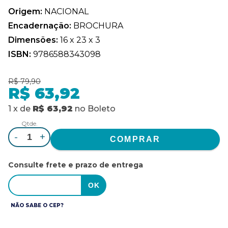
Origem:
NACIONAL
Encadernação:
BROCHURA
Dimensões:
16 x 23 x 3
ISBN:
9786588343098
R$ 79,90
R$ 63,92
1
x
de
R$ 63,92
no
Boleto
Qtde.
-
+
Consulte frete e prazo de entrega
NÃO SABE O CEP?