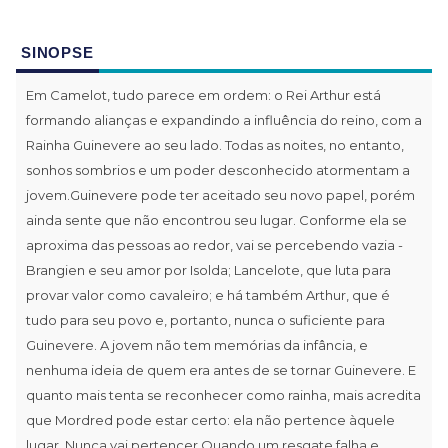
SINOPSE
Em Camelot, tudo parece em ordem: o Rei Arthur está
formando alianças e expandindo a influência do reino, com a
Rainha Guinevere ao seu lado. Todas as noites, no entanto,
sonhos sombrios e um poder desconhecido atormentam a
jovem.Guinevere pode ter aceitado seu novo papel, porém
ainda sente que não encontrou seu lugar. Conforme ela se
aproxima das pessoas ao redor, vai se percebendo vazia -
Brangien e seu amor por Isolda; Lancelote, que luta para
provar valor como cavaleiro; e há também Arthur, que é
tudo para seu povo e, portanto, nunca o suficiente para
Guinevere. A jovem não tem memórias da infância, e
nenhuma ideia de quem era antes de se tornar Guinevere. E
quanto mais tenta se reconhecer como rainha, mais acredita
que Mordred pode estar certo: ela não pertence àquele
lugar. Nunca vai pertencer.Quando um resgate falha e