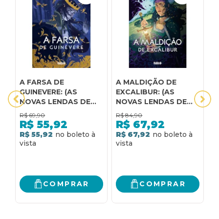
A FARSA DE
A MALDIÇÃO DE
A
GUINEVERE: (AS
EXCALIBUR: (AS
A
NOVAS LENDAS DE
NOVAS LENDAS DE
D
CAMELOT, V.1)
CAMELOT, V.3)
C
R$
69,90
R$
84,90
R
D
R$
55,92
R$
67,92
R$ 55,92
R$ 67,92
R
COMPRAR
COMPRAR