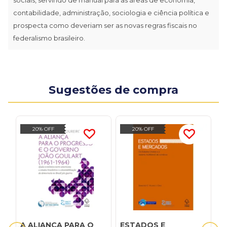
contabilidade, administração, sociologia e ciência política e
prospecta como deveriam ser as novas regras fiscais no
federalismo brasileiro.
Sugestões de compra
20% OFF
20% OFF
A ALIANÇA PARA O
ESTADOS E
F