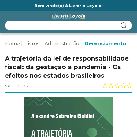
Bem vindo(a) à Livraria Loyola!
Ainda não tem cadastro na Livraria Loyola?
Home
Livros
Administração
Gerenciamento
A trajetória da lei de responsabilidade
fiscal: da gestação à pandemia - Os
efeitos nos estados brasileiros
SKU 170693