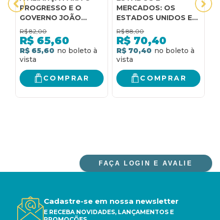
PROGRESSO E O
MERCADOS: OS
M
GOVERNO JOÃO
ESTADOS UNIDOS E
N
GOULART (1961-1964):
O SISTEMA
E
R$
82,00
R$
88,00
R
AJUDA ECONÔMICA
MULTILATERAL DE
D
R$
65,60
R$
70,40
NORTE-AMERICANA A
COMÉRCIO
L
R$ 65,60
R$ 70,40
R
ESTADOS
C
BRASILEIROS E A
E
DESESTABILIZAÇÃO
L
COMPRAR
COMPRAR
DA DEMOCRACIA NO
BRASIL PÓS-GUERRA
FAÇA LOGIN E AVALIE
Cadastre-se em nossa newsletter
E RECEBA NOVIDADES, LANÇAMENTOS E
PROMOÇÕES