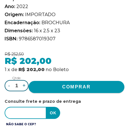
Ano:
2022
Origem:
IMPORTADO
Encadernação:
BROCHURA
Dimensões:
16 x 2.5 x 23
ISBN:
9786587019307
R$ 252,50
R$ 202,00
1
x
de
R$ 202,00
no
Boleto
Qtde.
-
+
Consulte frete e prazo de entrega
NÃO SABE O CEP?