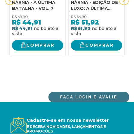
NÁRNIA - A ÚLTIMA
NÁRNIA - EDIÇÃO DE
I
BATALHA - VOL. 7
LUXO: A ÚLTIMA
A
BATALHA
B
R$
49,90
R$
64,90
R
B
R$
44,91
R$
51,92
b
R$ 44,91
R$ 51,92
R
j
b
COMPRAR
COMPRAR
FAÇA LOGIN E AVALIE
Cadastre-se em nossa newsletter
E RECEBA NOVIDADES, LANÇAMENTOS E
PROMOÇÕES