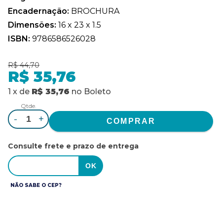
Encadernação:
BROCHURA
Dimensões:
16 x 23 x 1.5
ISBN:
9786586526028
R$ 44,70
R$ 35,76
1
x
de
R$ 35,76
no
Boleto
Qtde.
-
+
Consulte frete e prazo de entrega
NÃO SABE O CEP?