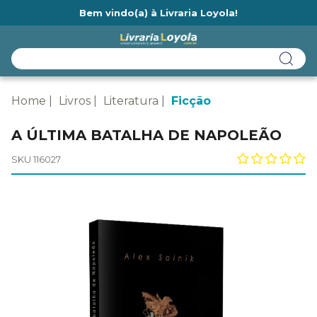
Bem vindo(a) à Livraria Loyola!
Ainda não tem cadastro na Livraria Loyola?
Home
Livros
Literatura
Ficção
A ÚLTIMA BATALHA DE NAPOLEÃO
SKU 116027