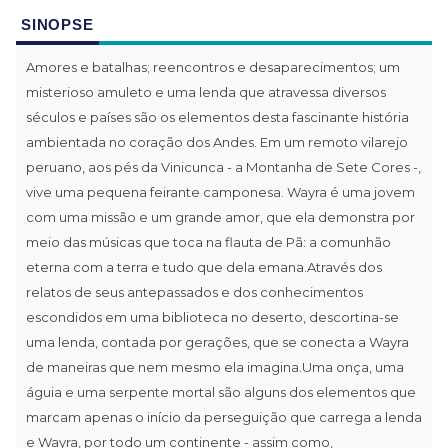
SINOPSE
Amores e batalhas; reencontros e desaparecimentos; um
misterioso amuleto e uma lenda que atravessa diversos
séculos e países são os elementos desta fascinante história
ambientada no coração dos Andes. Em um remoto vilarejo
peruano, aos pés da Vinicunca - a Montanha de Sete Cores -,
vive uma pequena feirante camponesa. Wayra é uma jovem
com uma missão e um grande amor, que ela demonstra por
meio das músicas que toca na flauta de Pã: a comunhão
eterna com a terra e tudo que dela emana.Através dos
relatos de seus antepassados e dos conhecimentos
escondidos em uma biblioteca no deserto, descortina-se
uma lenda, contada por gerações, que se conecta a Wayra
de maneiras que nem mesmo ela imagina.Uma onça, uma
águia e uma serpente mortal são alguns dos elementos que
marcam apenas o início da perseguição que carrega a lenda
e Wayra, por todo um continente - assim como,