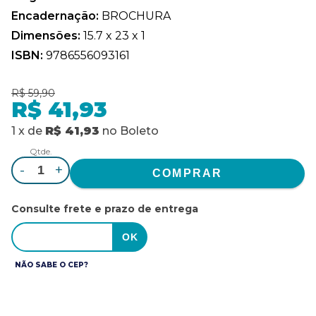
Encadernação:
BROCHURA
Dimensões:
15.7 x 23 x 1
ISBN:
9786556093161
R$ 59,90
R$ 41,93
1
x
de
R$ 41,93
no
Boleto
Qtde.
-
+
Consulte frete e prazo de entrega
NÃO SABE O CEP?