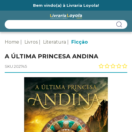
Bem vindo(a) à Livraria Loyola!
Ainda não tem cadastro na Livraria Loyola?
Home
Livros
Literatura
Ficção
A ÚLTIMA PRINCESA ANDINA
SKU 202745