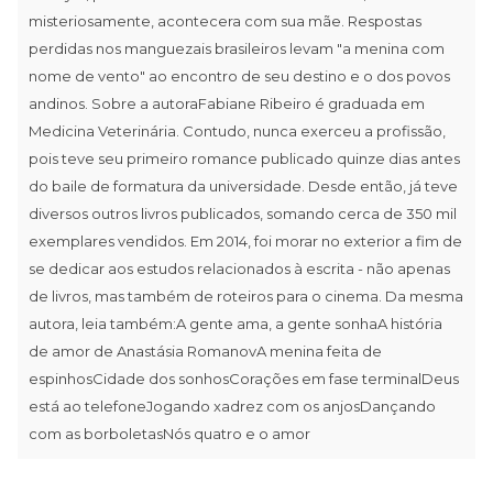
misteriosamente, acontecera com sua mãe. Respostas
perdidas nos manguezais brasileiros levam "a menina com
nome de vento" ao encontro de seu destino e o dos povos
andinos. Sobre a autoraFabiane Ribeiro é graduada em
Medicina Veterinária. Contudo, nunca exerceu a profissão,
pois teve seu primeiro romance publicado quinze dias antes
do baile de formatura da universidade. Desde então, já teve
diversos outros livros publicados, somando cerca de 350 mil
exemplares vendidos. Em 2014, foi morar no exterior a fim de
se dedicar aos estudos relacionados à escrita - não apenas
de livros, mas também de roteiros para o cinema. Da mesma
autora, leia também:A gente ama, a gente sonhaA história
de amor de Anastásia RomanovA menina feita de
espinhosCidade dos sonhosCorações em fase terminalDeus
está ao telefoneJogando xadrez com os anjosDançando
com as borboletasNós quatro e o amor