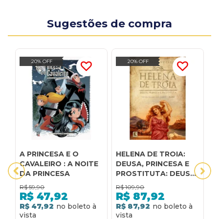
Sugestões de compra
20% OFF
20% OFF
A PRINCESA E O
HELENA DE TROIA:
A
CAVALEIRO : A NOITE
DEUSA, PRINCESA E
P
DA PRINCESA
PROSTITUTA: DEUSA,
S
PRINCESA E
R$
59,90
R$
109,90
R
PROSTITUTA
R$
47,92
R$
87,92
R$ 47,92
R$ 87,92
R