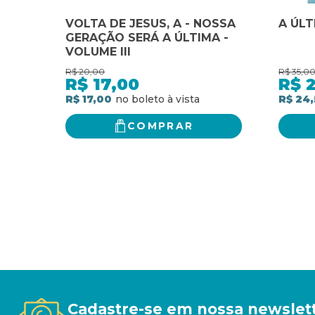
VOLTA DE JESUS, A - NOSSA
A ÚL
GERAÇÃO SERÁ A ÚLTIMA -
VOLUME III
R$
20,00
R$
35,0
R$
17,00
R$
R$ 17,00
R$ 24,
COMPRAR
Cadastre-se em nossa newslet