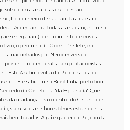
 de um típico morador carioca. A última volta
je sofre com as mazelas que a estão
nho, foi o primeiro de sua família a cursar o
r federal. Acompanhou todas as mudanças que o
tas que se seguiram) ao surgimento de novos
livro, o percurso de Cicinho "reflete, no
são esquadrinhados por Nei com verve e
 o povo negro em geral sejam protagonistas
o. Este A última volta do Rio consolida de
urício. Ele sabia que o Brasil tinha preto bom
'segredo do Castelo' ou 'da Esplanada'. Que
antes da mudança, era o centro do Centro, por
ada, viam-se os melhores filmes estrangeiros,
is bem trajados. Aqui é que era o Rio, com R