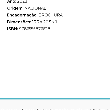
Ano:
2023
Origem:
NACIONAL
Encadernação:
BROCHURA
Dimensões:
13.5 x 20.5 x 1
ISBN:
9786555876628