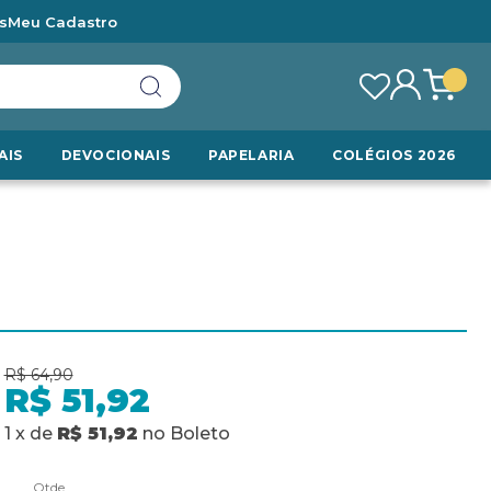
s
Meu Cadastro
AIS
DEVOCIONAIS
PAPELARIA
COLÉGIOS 2026
R$ 64,90
R$ 51,92
1
x
de
R$ 51,92
no
Boleto
Qtde.