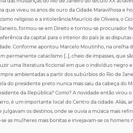
ria das mudanças do Rio de Janeiro do século XX através
a que viveu os anos de ouro da Cidade Maravilhosa e ho
ismo religioso e a intolerância.Maurício de Oliveira, o Cici
 de Janeiro, formou-se em Direito e tornou-se procurado
nsferência da capital para o interior do país (e as dispu
a cidade. Conforme apontou Marcelo Moutinho, na orelha do 
 em permanente cataclismo [...], cheio de impasses, que 
ir uma literatura ficcional em que o indivíduo negro e
pre ambientadas a partir dos subúrbios do Rio de Janeir
uela do presidente preto nunca mais saiu da cabeça do Ma
presidente da República? Como? A novidade então virou o 
irro, é um importante local do Centro da cidade. Aliás, 
e julgavam os destinos, onde se ouvia a música mais refin
se as mulheres mais bonitas e invejavam-se os homens ma