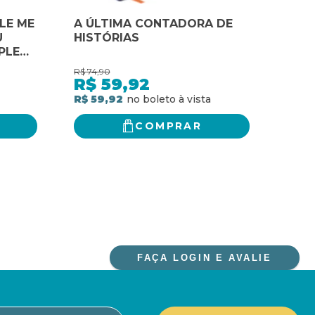
LE ME
A ÚLTIMA CONTADORA DE
A ÚL
U
HISTÓRIAS
PLE
R$
74,90
R$
75,
R$
59,92
R$
R$ 59,92
R$ 6
COMPRAR
FAÇA LOGIN E AVALIE