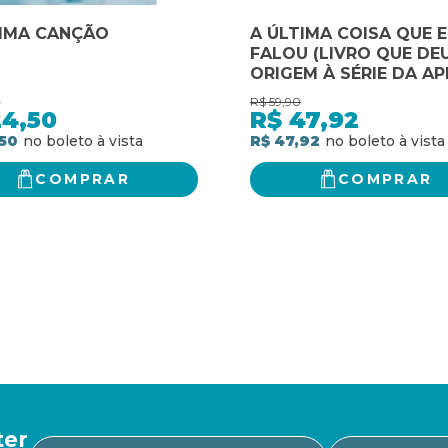
TIMA CANÇÃO
A ÚLTIMA COISA QUE E
FALOU (LIVRO QUE DE
ORIGEM À SÉRIE DA AP
TV)
0
R$
59,90
24,50
R$
47,92
50
R$ 47,92
COMPRAR
COMPRAR
ter