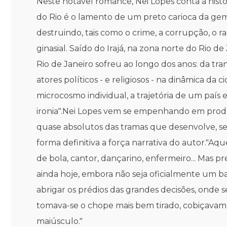
Neste notável romance, Nei Lopes conta a histó
do Rio é o lamento de um preto carioca da gem
destruindo, tais como o crime, a corrupção, o rac
ginasial. Saído do Irajá, na zona norte do Rio
Rio de Janeiro sofreu ao longo dos anos: da tra
atores políticos - e religiosos - na dinâmica d
microcosmo individual, a trajetória de um país
ironia".Nei Lopes vem se empenhando em produz
quase absolutos das tramas que desenvolve, sem
forma definitiva a força narrativa do autor."Aq
de bola, cantor, dançarino, enfermeiro... Mas 
ainda hoje, embora não seja oficialmente um ba
abrigar os prédios das grandes decisões, onde s
tomava-se o chope mais bem tirado, cobiçavam-
maiúsculo."