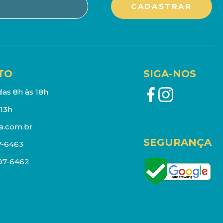
TO
SIGA-NOS
as 8h às 18h
13h
a.com.br
SEGURANÇA
7-6463
097-6462