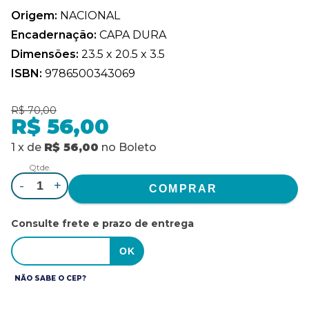
Origem:
NACIONAL
Encadernação:
CAPA DURA
Dimensões:
23.5 x 20.5 x 3.5
ISBN:
9786500343069
R$ 70,00
R$ 56,00
1
x
de
R$ 56,00
no
Boleto
Qtde.
-
+
Consulte frete e prazo de entrega
NÃO SABE O CEP?