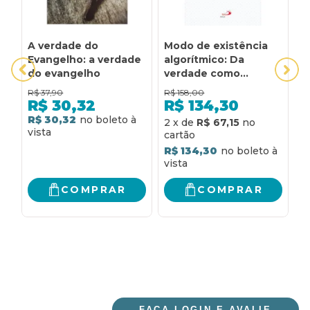
A verdade do
Modo de existência
V
Evangelho: a verdade
algorítmico: Da
Q
do evangelho
verdade como
p
imagem à imagem
a
R$
37,90
R$
158,00
R
como verdade
R$
30,32
R$
134,30
R$ 30,32
R
2
x
de
R$ 67,15
R$ 134,30
COMPRAR
COMPRAR
FAÇA LOGIN E AVALIE