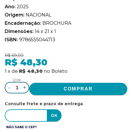
Ano:
2025
Origem:
NACIONAL
Encadernação:
BROCHURA
Dimensões:
14 x 21 x 1
ISBN:
9786555044713
R$ 69,00
R$ 48,30
1
x
de
R$ 48,30
no
Boleto
Qtde.
-
+
Consulte frete e prazo de entrega
NÃO SABE O CEP?