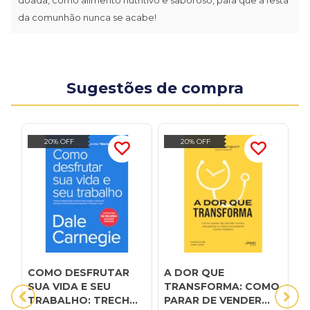
da comunhão nunca se acabe!
Sugestões de compra
20% OFF
20% OFF
COMO DESFRUTAR
A DOR QUE
A
SUA VIDA E SEU
TRANSFORMA: COMO
E
TRABALHO: TRECHOS
PARAR DE VENDER
I