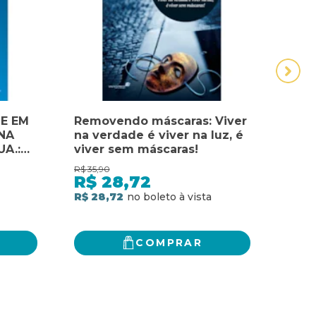
E EM
Removendo máscaras: Viver
VIDA
NA
na verdade é viver na luz, é
PARA
A.:
viver sem máscaras!
R$
35,90
R$
21,
R$
28,72
R$
INEM
R$ 28,72
R$ 17
COMPRAR