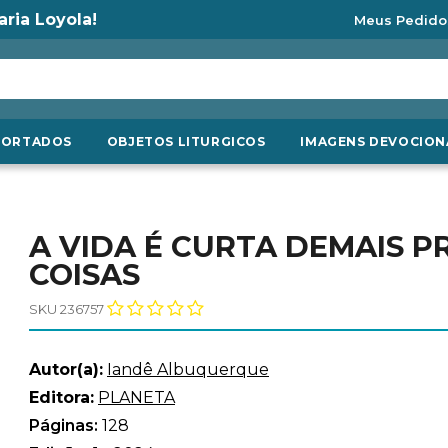
aria Loyola!
Meus Pedido
PORTADOS
OBJETOS LITURGICOS
IMAGENS DEVOCION
A VIDA É CURTA DEMAIS P
COISAS
SKU 236757
Autor(a):
Iandê Albuquerque
Editora:
PLANETA
Páginas:
128