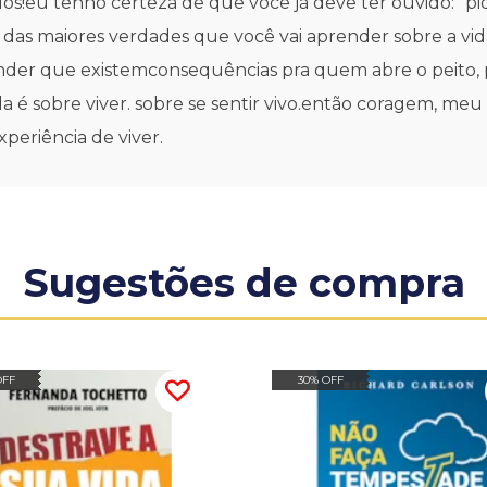
s!eu tenho certeza de que você já deve ter ouvido: "pi
das maiores verdades que você vai aprender sobre a vida.
ender que existemconsequências pra quem abre o peito,
da é sobre viver. sobre se sentir vivo.então coragem, m
periência de viver.
Sugestões de compra
OFF
30% OFF