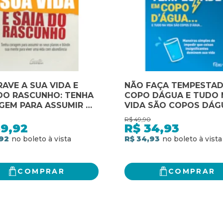
AVE A SUA VIDA E
NÃO FAÇA TEMPESTAD
DO RASCUNHO: TENHA
COPO DÁGUA E TUDO 
GEM PARA ASSUMIR OS
VIDA SÃO COPOS DÁGU
PLANOS E BLINDE SUA
MANEIRAS SIMPLES DE
R$
49,90
 PARA VIVER UMA
IMPEDIR QUE COISAS
59,92
R$
34,93
 COM ABUNDÂNCIA
INSIGNIFICANTES DOM
92
R$ 34,93
SUA VIDA
COMPRAR
COMPRAR