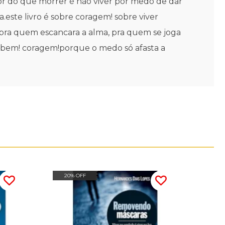
or do que morrer é não viver por medo de dar
este livro é sobre coragem! sobre viver
 pra quem escancara a alma, pra quem se joga
eu bem! coragem!porque o medo só afasta a
20% OFF
20