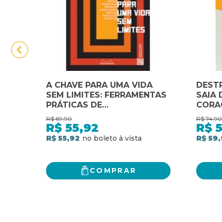
A CHAVE PARA UMA VIDA
DESTR
SEM LIMITES: FERRAMENTAS
SAIA 
PRÁTICAS DE
CORA
AUTOCONHECIMENTO PARA
SEUS 
R$
69,90
R$
74,90
DESFAZER CRENÇAS
MENTE
R$
55,92
R$
LIMITANTES, LIBERTAR SEU
VIDA
R$ 55,92
R$ 59,
POTENCIAL E VIVER UMA
VIDA PLENA
COMPRAR