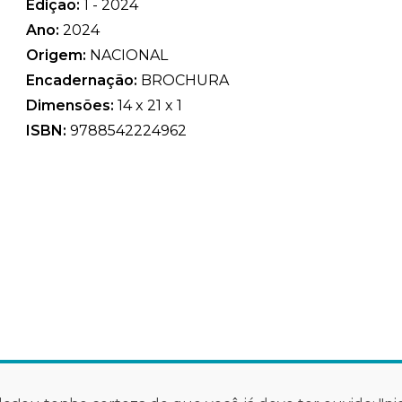
Edição:
1 - 2024
Ano:
2024
Origem:
NACIONAL
Encadernação:
BROCHURA
Dimensões:
14 x 21 x 1
ISBN:
9788542224962