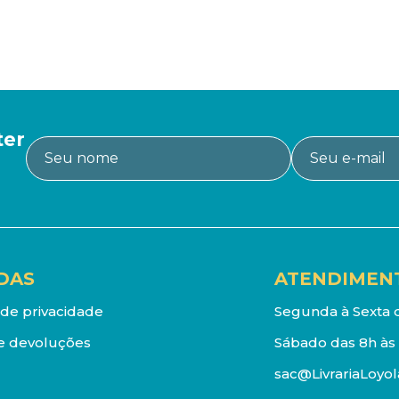
ter
DAS
ATENDIMEN
a de privacidade
Segunda à Sexta d
e devoluções
Sábado das 8h às 
sac@LivrariaLoyol