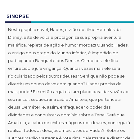
SINOPSE
Nesta graphic novel, Hades, o vilão do filme Hércules da
Disney, está de volta e protagoniza sua própria aventura
maléfica, repleta de ação e humor mordaz! Quando Hades,
o antigo deus grego do Mundo Inferior, é impedido de
participar do Banquete dos Deuses Olímpicos, ele fica
enfurecido e jura vingança. Quantas vezes mais ele será
ridicularizado pelos outros deuses? Será que não pode se
divertir um pouco de vez em quando? Hades precisa de
mais poder! Ele então arquiteta um plano para dar vazão ao
seu rancor: sequestrar a cabra Amalteia, que pertence à
deusa Deméter, e, assim, enfraquecer o poder das
divindades e conquistar o domínio sobre a Terra. Será que
Amalteia, a cabra de chifres mágicos dos deuses, conseguirá
realizar todos os desejos ambiciosos de Hades? Sobre os
autores:Manlio Castagna é roteirista, palestrante e diretor de