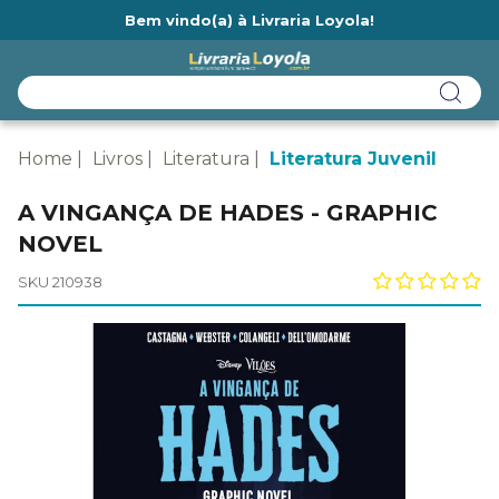
Bem vindo(a) à Livraria Loyola!
Ainda não tem cadastro na Livraria Loyola?
Home
Livros
Literatura
Literatura Juvenil
A VINGANÇA DE HADES - GRAPHIC
NOVEL
SKU 210938