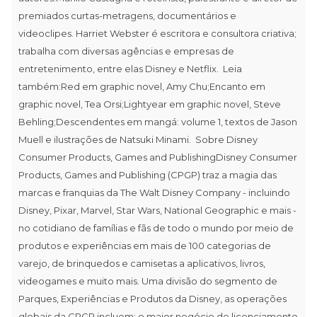
premiados curtas-metragens, documentários e
videoclipes. Harriet Webster é escritora e consultora criativa;
trabalha com diversas agências e empresas de
entretenimento, entre elas Disney e Netflix. Leia
também:Red em graphic novel, Amy Chu;Encanto em
graphic novel, Tea Orsi;Lightyear em graphic novel, Steve
Behling;Descendentes em mangá: volume 1, textos de Jason
Muell e ilustrações de Natsuki Minami. Sobre Disney
Consumer Products, Games and PublishingDisney Consumer
Products, Games and Publishing (CPGP) traz a magia das
marcas e franquias da The Walt Disney Company - incluindo
Disney, Pixar, Marvel, Star Wars, National Geographic e mais -
no cotidiano de famílias e fãs de todo o mundo por meio de
produtos e experiências em mais de 100 categorias de
varejo, de brinquedos e camisetas a aplicativos, livros,
videogames e muito mais. Uma divisão do segmento de
Parques, Experiências e Produtos da Disney, as operações
globais da CPGP incluem: o maior negócio de licenciamento