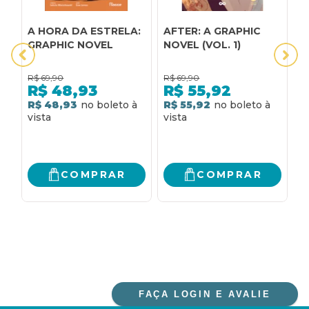
A HORA DA ESTRELA:
AFTER: A GRAPHIC
A
GRAPHIC NOVEL
NOVEL (VOL. 1)
M
G
R$
69,90
R$
69,90
R
R$
48,93
R$
55,92
R$ 48,93
R$ 55,92
R
COMPRAR
COMPRAR
FAÇA LOGIN E AVALIE