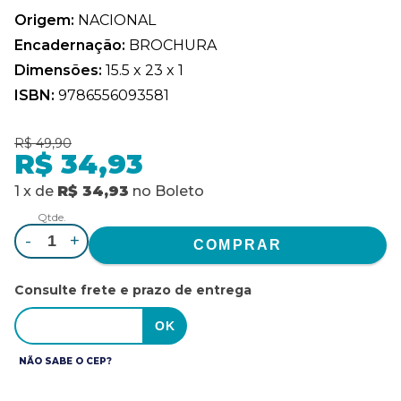
Origem:
NACIONAL
Encadernação:
BROCHURA
Dimensões:
15.5 x 23 x 1
ISBN:
9786556093581
R$ 49,90
R$ 34,93
1
x
de
R$ 34,93
no
Boleto
Qtde.
-
+
Consulte frete e prazo de entrega
NÃO SABE O CEP?