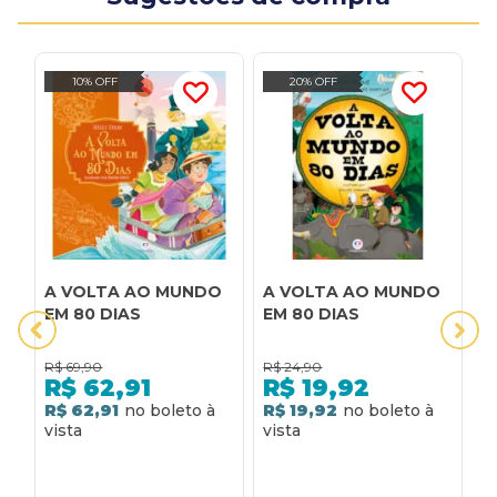
10% OFF
20% OFF
A VOLTA AO MUNDO
A VOLTA AO MUNDO
A
EM 80 DIAS
EM 80 DIAS
8
R$
69,90
R$
24,90
R
R$
62,91
R$
19,92
R$ 62,91
R$ 19,92
R