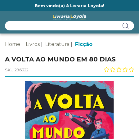
Bem vindo(a) à Livraria Loyola!
Ainda não tem cadastro na Livraria Loyola?
Home
Livros
Literatura
Ficção
A VOLTA AO MUNDO EM 80 DIAS
SKU 296322