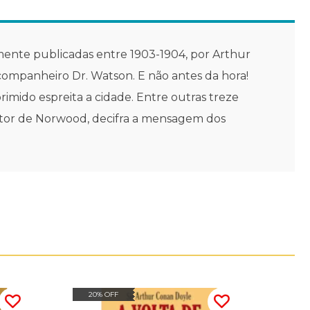
mente publicadas entre 1903-1904, por Arthur
companheiro Dr. Watson. E não antes da hora!
imido espreita a cidade. Entre outras treze
rutor de Norwood, decifra a mensagem dos
20% OFF
20