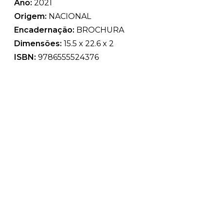
Ano:
2021
Origem:
NACIONAL
Encadernação:
BROCHURA
Dimensões:
15.5 x 22.6 x 2
ISBN:
9786555524376