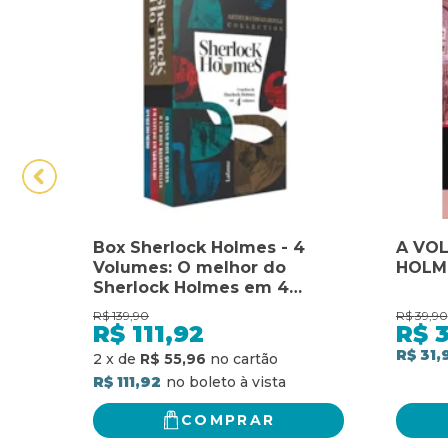
Box Sherlock Holmes - 4
A VO
Volumes: O melhor do
HOLM
Sherlock Holmes em 4
volumes
R$
139,90
R$
39,90
R$
111,92
R$
3
R$ 31,
2
x
de
R$ 55,96
R$ 111,92
COMPRAR