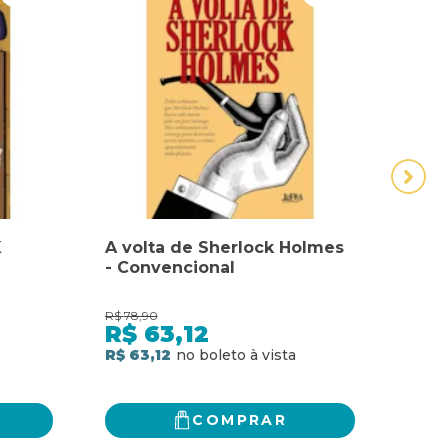
K
A volta de Sherlock Holmes
BOX
- Convencional
AVE
HOL
R$
78,90
R$
89,
R$
63,12
R$
R$ 63,12
R$ 7
COMPRAR