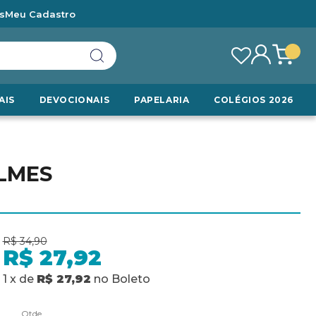
s
Meu Cadastro
AIS
DEVOCIONAIS
PAPELARIA
COLÉGIOS 2026
LMES
R$ 34,90
R$ 27,92
1
x
de
R$ 27,92
no
Boleto
Qtde.