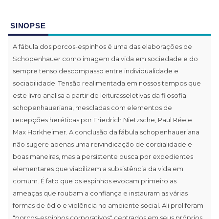
SINOPSE
A fábula dos porcos-espinhos é uma das elaborações de
Schopenhauer como imagem da vida em sociedade e do
sempre tenso descompasso entre individualidade e
sociabilidade. Tensão realimentada em nossos tempos que
este livro analisa a partir de leiturasseletivas da filosofia
schopenhaueriana, mescladas com elementos de
recepções heréticas por Friedrich Nietzsche, Paul Rée e
Max Horkheimer. A conclusão da fábula schopenhaueriana
não sugere apenas uma reivindicação de cordialidade e
boas maneiras, mas a persistente busca por expedientes
elementares que viabilizem a subsistência da vida em
comum. É fato que os espinhos evocam primeiro as
ameaças que roubam a confiança e instauram as várias
formas de ódio e violência no ambiente social. Ali proliferam
"porcos-espinhos corporativos" centrados em seus próprios