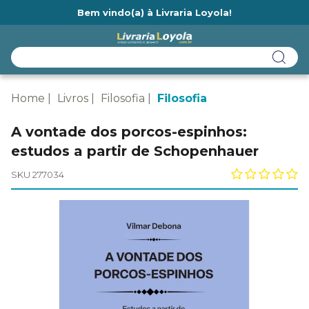
Bem vindo(a) à Livraria Loyola!
Ainda não tem cadastro na Livraria Loyola?
Home
Livros
Filosofia
Filosofia
A vontade dos porcos-espinhos:
estudos a partir de Schopenhauer
SKU 277034