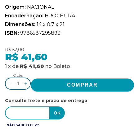
Origem:
NACIONAL
Encadernação:
BROCHURA
Dimensões:
14 x 0.7 x 21
ISBN:
9786587295893
R$ 52,00
R$ 41,60
1
x
de
R$ 41,60
no
Boleto
Qtde.
-
+
Consulte frete e prazo de entrega
NÃO SABE O CEP?