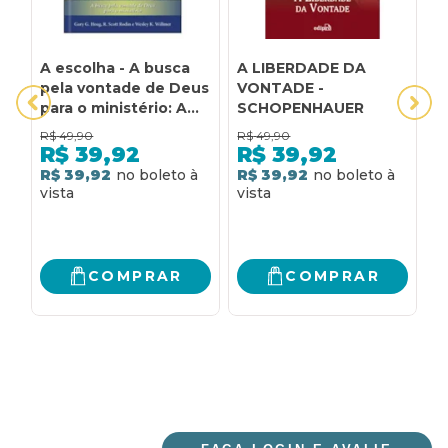
A escolha - A busca
A LIBERDADE DA
A
pela vontade de Deus
VONTADE -
I
para o ministério: A
SCHOPENHAUER
V
busca pela vontade
1
R$
49,90
R$
49,90
R
de Deus para o
D
R$
39,92
R$
39,92
ministério
R$ 39,92
R$ 39,92
R
COMPRAR
COMPRAR