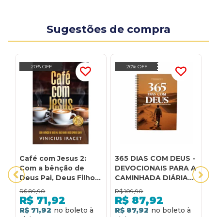
Sugestões de compra
20% OFF
20% OFF
Café com Jesus 2:
365 DIAS COM DEUS -
A
Com a bênção de
DEVOCIONAIS PARA A
V
Deus Pai, Deus Filho e
CAMINHADA DIÁRIA
F
Deus Espírito Santo
COM DEUS - VOL. V
T
R$
89,90
R$
109,90
R
R$
71,92
R$
87,92
R$ 71,92
R$ 87,92
R