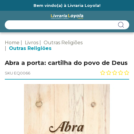
Bem vindo(a) à Livraria Loyola!
Ainda não tem cadastro na Livraria Loyola?
Home
Livros
Outras Religiões
Outras Religiões
Abra a porta: cartilha do povo de Deus
SKU EQ0066