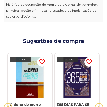
histórico da ocupação do morro pelo Comando Vermelho,
principal facção criminosa no Estado, e da implantação de
sua cruel disciplina."
Sugestões de compra
20% OFF
20% OFF
O dono do morro
365 DIAS PARA SE
A