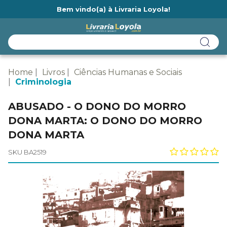
Bem vindo(a) à Livraria Loyola!
Ainda não tem cadastro na Livraria Loyola?
Home
Livros
Ciências Humanas e Sociais
Criminologia
ABUSADO - O DONO DO MORRO
DONA MARTA: O DONO DO MORRO
DONA MARTA
SKU BA2519