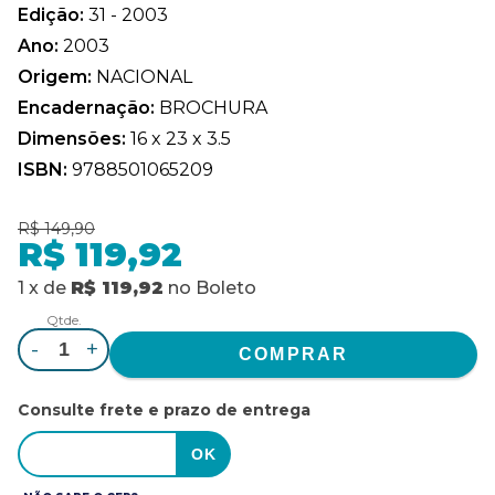
Edição:
31 - 2003
Ano:
2003
Origem:
NACIONAL
Encadernação:
BROCHURA
Dimensões:
16 x 23 x 3.5
ISBN:
9788501065209
R$ 149,90
R$ 119,92
1
x
de
R$ 119,92
no
Boleto
Qtde.
-
+
Consulte frete e prazo de entrega