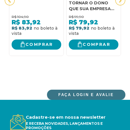
TORNAR O DONO
D
QUE SUA EMPRESA
PRECISA
R$
104,90
R$
99,90
R
R$
83,92
R$
79,92
R$ 83,92
R$ 79,92
R
COMPRAR
COMPRAR
FAÇA LOGIN E AVALIE
Cadastre-se em nossa newsletter
E RECEBA NOVIDADES, LANÇAMENTOS E
PROMOÇÕES