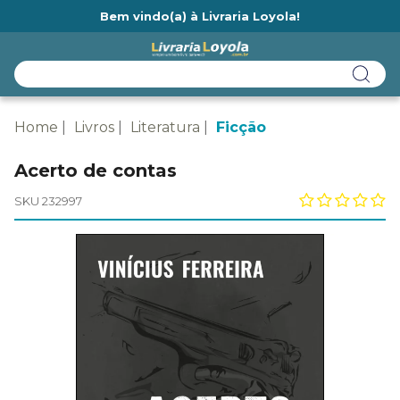
Bem vindo(a) à Livraria Loyola!
Ainda não tem cadastro na Livraria Loyola?
Home
Livros
Literatura
Ficção
Acerto de contas
SKU 232997