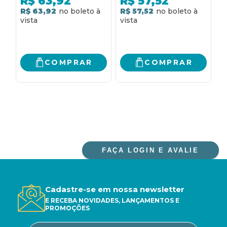
R$
63,92
R$
57,52
R$ 63,92
R$ 57,52
R
COMPRAR
COMPRAR
FAÇA LOGIN E AVALIE
Cadastre-se em nossa newsletter
E RECEBA NOVIDADES, LANÇAMENTOS E
PROMOÇÕES