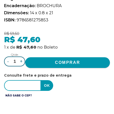
Encadernação:
BROCHURA
Dimensões:
14 x 0.8 x 21
ISBN:
9786581275853
R$ 59,50
R$ 47,60
1
x
de
R$ 47,60
no
Boleto
Qtde.
-
+
Consulte frete e prazo de entrega
NÃO SABE O CEP?