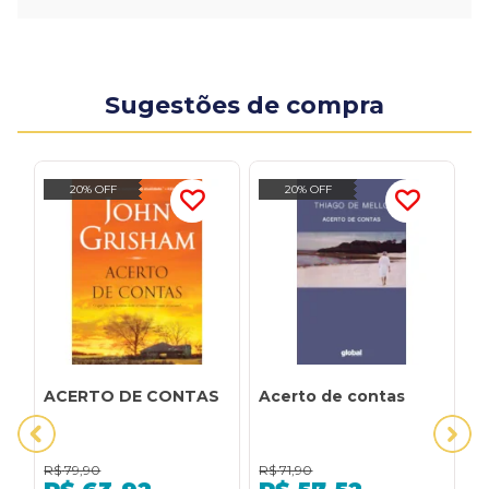
Sugestões de compra
20% OFF
20% OFF
ACERTO DE CONTAS
Acerto de contas
A
R$
79,90
R$
71,90
R