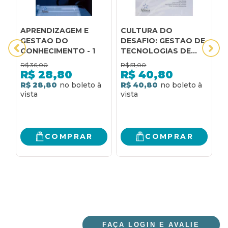
APRENDIZAGEM E
CULTURA DO
D
GESTAO DO
DESAFIO: GESTAO DE
C
CONHECIMENTO - 1
TECNOLOGIAS DE
M
INFORMACAO E
A
R$
36,00
R$
51,00
R
COMUNICACAO NO
L
R$
28,80
R$
40,80
EN - 1
S
R$ 28,80
R$ 40,80
R
T
S
E
R
M
COMPRAR
COMPRAR
FAÇA LOGIN E AVALIE