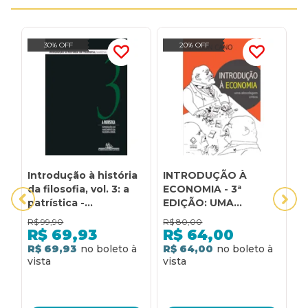
30% OFF
20% OFF
Introdução à história
INTRODUÇÃO À
I
da filosofia, vol. 3: a
ECONOMIA - 3ª
C
patrística -
EDIÇÃO: UMA
Á
introdução ao
ABORDAGEM CRÍTICA
R$
99,90
R$
80,00
R
nascimento da
R$
69,93
R$
64,00
filosofia cristã
R$ 69,93
R$ 64,00
R