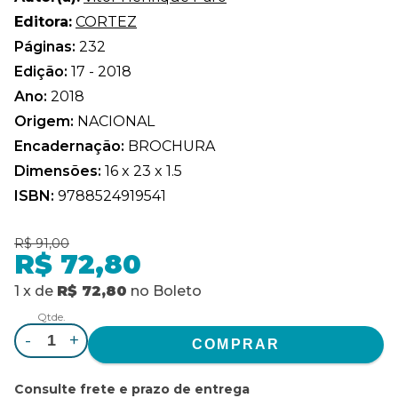
Editora:
CORTEZ
Páginas:
232
Edição:
17 - 2018
Ano:
2018
Origem:
NACIONAL
Encadernação:
BROCHURA
Dimensões:
16 x 23 x 1.5
ISBN:
9788524919541
R$ 91,00
R$ 72,80
1
x
de
R$ 72,80
no
Boleto
Qtde.
-
+
Consulte frete e prazo de entrega