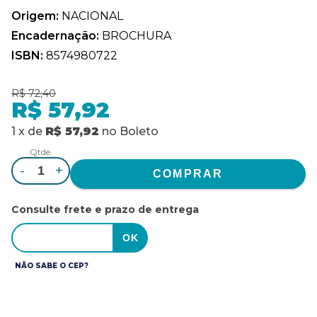
Origem:
NACIONAL
Encadernação:
BROCHURA
ISBN:
8574980722
R$ 72,40
R$ 57,92
1
x
de
R$ 57,92
no
Boleto
Qtde.
-
+
Consulte frete e prazo de entrega
NÃO SABE O CEP?