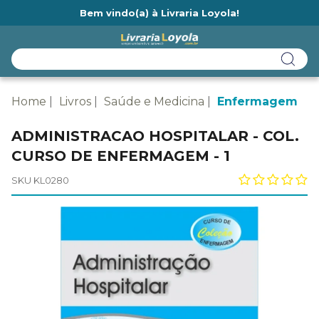
Bem vindo(a) à Livraria Loyola!
Ainda não tem cadastro na Livraria Loyola?
Home
Livros
Saúde e Medicina
Enfermagem
ADMINISTRACAO HOSPITALAR - COL.
CURSO DE ENFERMAGEM - 1
SKU KL0280