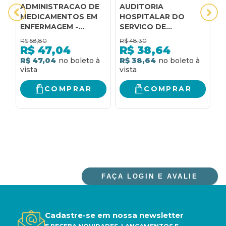
ADMINISTRACAO DE
AUDITORIA
E
MEDICAMENTOS EM
HOSPITALAR DO
C
ENFERMAGEM -
SERVICO DE
1
CURSO DE
ENFERMAGEM -
E
R$
58,80
R$
48,30
R
ENFERMAGEM - 1
CURSO DE
R$
47,04
R$
38,64
ENFERMAGEM - 2
R$ 47,04
R$ 38,64
R
COMPRAR
COMPRAR
FAÇA LOGIN E AVALIE
Cadastre-se em nossa newsletter