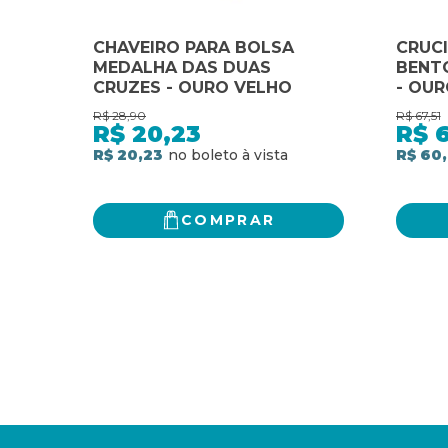
CHAVEIRO PARA BOLSA
CRUCI
MEDALHA DAS DUAS
BENTO
CRUZES - OURO VELHO
- OUR
ALTU
R$
28,90
R$
67,51
R$
20,23
R$
R$ 20,23
R$ 60
COMPRAR