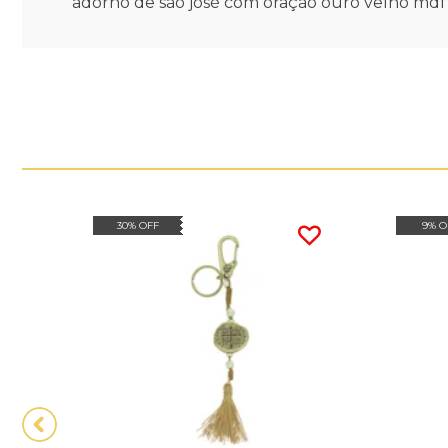
adorno de são josé com oração ouro velho mdf 
30% OFF
9% O