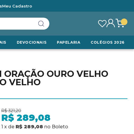
s
Meu Cadastro
AIS
DEVOCIONAIS
PAPELARIA
COLÉGIOS 2026
M ORAÇÃO OURO VELHO
RO VELHO
R$ 321,20
R$ 289,08
1
x
de
R$ 289,08
no
Boleto