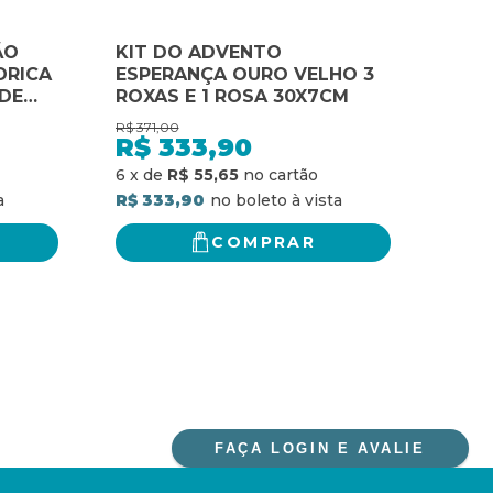
ÃO
KIT DO ADVENTO
KIT
DRICA
ESPERANÇA OURO VELHO 3
ESP
 DE
ROXAS E 1 ROSA 30X7CM
VERD
BRA
R$
371,00
R$
371
R$
333,90
R$
6
x
de
R$ 55,65
6
x
d
R$ 333,90
R$ 3
COMPRAR
FAÇA LOGIN E AVALIE