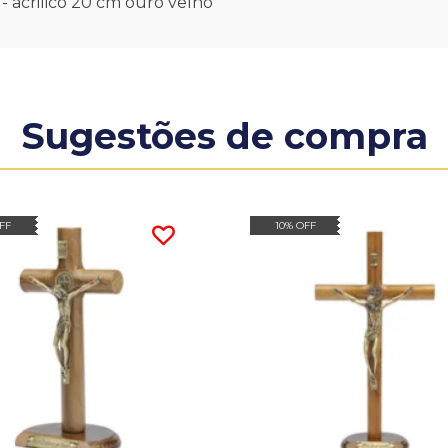
- acrilico 20 cm ouro velho
Sugestões de compra
FF
10% OFF