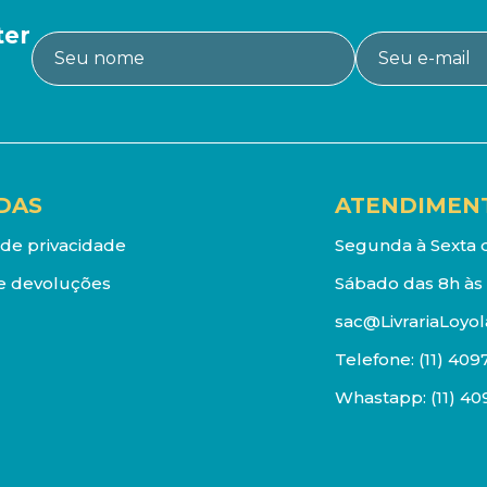
ter
DAS
ATENDIMEN
a de privacidade
Segunda à Sexta d
e devoluções
Sábado das 8h às 
sac@LivrariaLoyol
Telefone:
(11) 409
Whastapp:
(11) 4