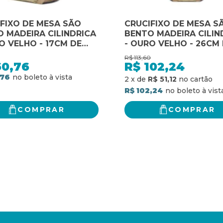
FIXO DE MESA SÃO
CRUCIFIXO DE MESA S
 MADEIRA CILINDRICA
BENTO MADEIRA CILIN
O VELHO - 17CM DE
- OURO VELHO - 26CM
RA
ALTURA
R$
113,60
60,76
R$
102,24
,76
2
x
de
R$ 51,12
R$ 102,24
COMPRAR
COMPRAR