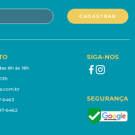
TO
SIGA-NOS
as 8h às 18h
13h
a.com.br
SEGURANÇA
7-6463
097-6462