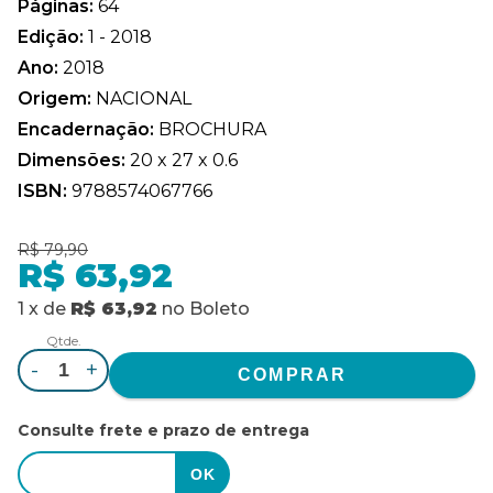
Páginas:
64
Edição:
1 - 2018
Ano:
2018
Origem:
NACIONAL
Encadernação:
BROCHURA
Dimensões:
20 x 27 x 0.6
ISBN:
9788574067766
R$ 79,90
R$ 63,92
1
x
de
R$ 63,92
no
Boleto
Qtde.
-
+
Consulte frete e prazo de entrega