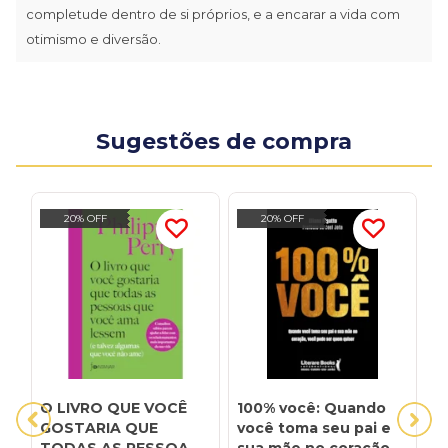
completude dentro de si próprios, e a encarar a vida com
otimismo e diversão.
Sugestões de compra
20% OFF
20% OFF
O LIVRO QUE VOCÊ
100% você: Quando
A
GOSTARIA QUE
você toma seu pai e
I
TODAS AS PESSOAS
sua mãe no coração,
A