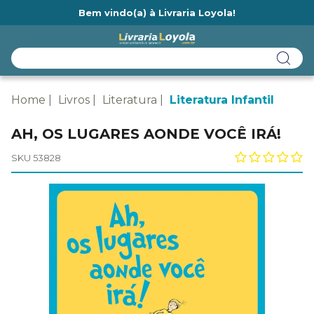
Bem vindo(a) à Livraria Loyola!
Ainda não tem cadastro na Livraria Loyola?
Home
Livros
Literatura
Literatura Infantil
AH, OS LUGARES AONDE VOCÊ IRÁ!
SKU 53828