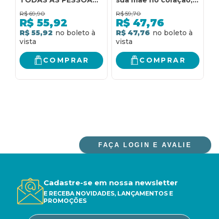
QUE VOCÊ AMA
você pode ser quem
P
R$
69,90
R$
59,70
R
LESSEM: (E TALVEZ
quiser
A
R$
55,92
R$
47,76
ALGUMAS QUE VOCÊ
E
R$ 55,92
R$ 47,76
R
NÃO AME)
COMPRAR
COMPRAR
FAÇA LOGIN E AVALIE
Cadastre-se em nossa newsletter
E RECEBA NOVIDADES, LANÇAMENTOS E
PROMOÇÕES