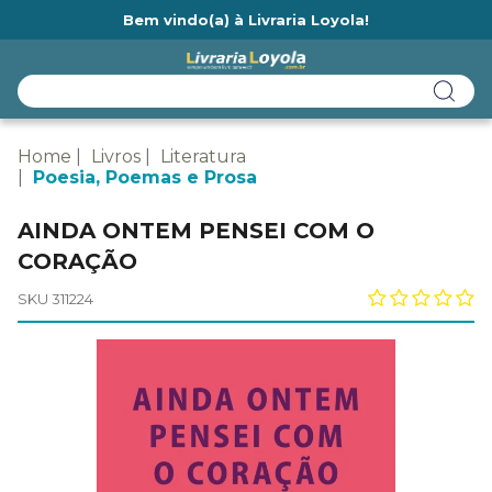
Bem vindo(a) à Livraria Loyola!
Ainda não tem cadastro na Livraria Loyola?
Home
Livros
Literatura
Poesia, Poemas e Prosa
AINDA ONTEM PENSEI COM O
CORAÇÃO
SKU 311224