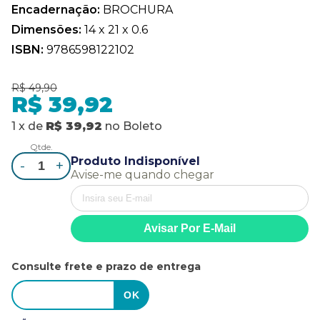
Encadernação:
BROCHURA
Dimensões:
14 x 21 x 0.6
ISBN:
9786598122102
R$ 49,90
R$ 39,92
1
x
de
R$ 39,92
no
Boleto
Qtde.
Produto Indisponível
-
+
Avise-me quando chegar
Consulte frete e prazo de entrega