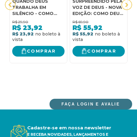
QUANDO DEUS
SURPREENDIDO PELA
A
TRABALHA EM
VOZ DE DEUS - NOVA
r
SILÊNCIO - COMO
EDIÇÃO: COMO DEUS
e
DEUS ATUA ALÉM DO
FALA POR MEIO DE
o
R$
29,90
R$
69,90
R
QUE OS OLHOS
PROFECIAS, SONHOS
s
R$
23,92
R$
55,92
PODEM VER -
E VISÕES NOS DIAS
p
R$ 23,92
R$ 55,92
R
CHARLES SILVA
DE HOJE
e
c
COMPRAR
COMPRAR
FAÇA LOGIN E AVALIE
Cadastre-se em nossa newsletter
E RECEBA NOVIDADES, LANÇAMENTOS E