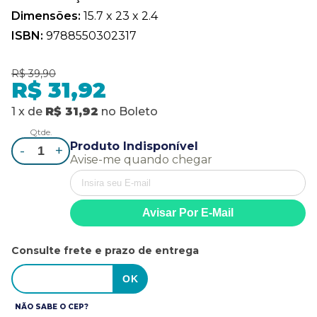
Dimensões:
15.7 x 23 x 2.4
ISBN:
9788550302317
R$ 39,90
R$ 31,92
1
x
de
R$ 31,92
no
Boleto
Qtde.
Produto Indisponível
-
+
Avise-me quando chegar
Consulte frete e prazo de entrega
NÃO SABE O CEP?