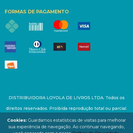
FORMAS DE PAGAMENTO
DISTRIBUIDORA LOYOLA DE LIVROS LTDA. Todos os
direitos reservados. Proibida reprodução total ou parcial.
Preços e estoque sujeito a alterações sem aviso prévio.
Cookies:
Guardamos estatísticas de visitas para melhorar
sua experiência de navegação. Ao continuar navegando,
67.946.814/0001-94 - LOJA - Rua Senador Feijó - São