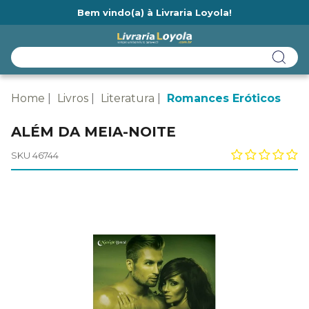
Bem vindo(a) à Livraria Loyola!
Ainda não tem cadastro na Livraria Loyola?
Home
Livros
Literatura
Romances Eróticos
ALÉM DA MEIA-NOITE
SKU 46744