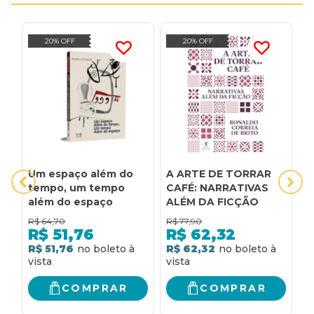
20% OFF
20% OFF
Um espaço além do
A ARTE DE TORRAR
A
tempo, um tempo
CAFÉ: NARRATIVAS
A
além do espaço
ALÉM DA FICÇÃO
T
V
R$
64,70
R$
77,90
R
P
R$
51,76
R$
62,32
V
R$ 51,76
R$ 62,32
R
R
COMPRAR
COMPRAR