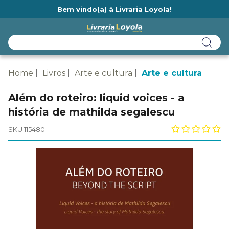
Bem vindo(a) à Livraria Loyola!
Ainda não tem cadastro na Livraria Loyola?
Home
Livros
Arte e cultura
Arte e cultura
Além do roteiro: liquid voices - a
história de mathilda segalescu
SKU 115480