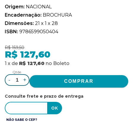
Origem:
NACIONAL
Encadernação:
BROCHURA
Dimensões:
21 x 1 x 28
ISBN:
9786599050404
R$ 159,50
R$ 127,60
1
x
de
R$ 127,60
no
Boleto
Qtde.
-
+
Consulte frete e prazo de entrega
NÃO SABE O CEP?