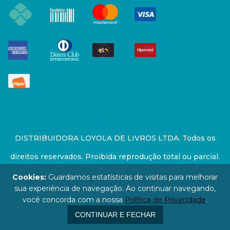
DISTRIBUIDORA LOYOLA DE LIVROS LTDA. Todos os
direitos reservados. Proibida reprodução total ou parcial.
Preços e estoque sujeito a alterações sem aviso prévio.
Cookies:
Guardamos estatísticas de visitas para melhorar
sua experiência de navegação. Ao continuar navegando,
67.946.814/0001-94 - LOJA - Rua Senador Feijó - São
você concorda com a nossa
Política de Privacidade
.
Paulo / SP - CEP: 01006-000
CONTINUAR E FECHAR