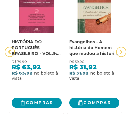
HISTÓRIA DO
Evangelhos - A
H
PORTUGUÊS
história do Homem
P
BRASILEIRO - VOL.9:
que mudou a história:
B
HISTÓRIA SOCIAL DO
A história do homem
D
R$
79,90
R$
39,90
R
PORTUGUÊS
que mudou a história
P
R$
63,92
R$
31,92
BRASILEIRO: DA
H
R$ 63,92
R$ 31,92
R
HISTÓRIA SOCIAL À
L
HISTÓRIA
H
LINGUÍSTICA
COMPRAR
COMPRAR