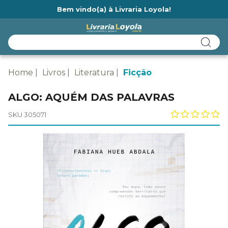
Bem vindo(a) à Livraria Loyola!
Ainda não tem cadastro na Livraria Loyola?
Home
Livros
Literatura
Ficção
ALGO: AQUÉM DAS PALAVRAS
SKU 305071