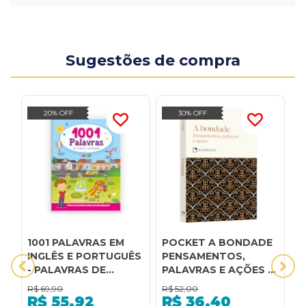
Sugestões de compra
20% OFF
30% OFF
1001 PALAVRAS EM
POCKET A BONDADE
1
INGLÊS E PORTUGUÊS
PENSAMENTOS,
S
- PALAVRAS DE
PALAVRAS E AÇÕES -
TODOS OS DIAS EM
COLEÇÃO VIRTUDES:
R$
69,90
R$
52,00
R
DOIS IDIOMAS!
PENSAMENTOS,
R$
55,92
R$
36,40