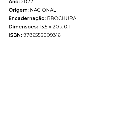
Ano:
2022
Origem:
NACIONAL
Encadernação:
BROCHURA
Dimensões:
13.5 x 20 x 0.1
ISBN:
9786555009316