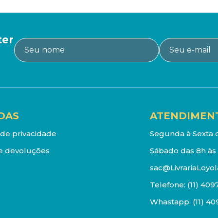
ter
DAS
ATENDIMEN
a de privacidade
Segunda à Sexta d
e devoluções
Sábado das 8h às 
sac@LivrariaLoyol
Telefone:
(11) 409
Whastapp:
(11) 4