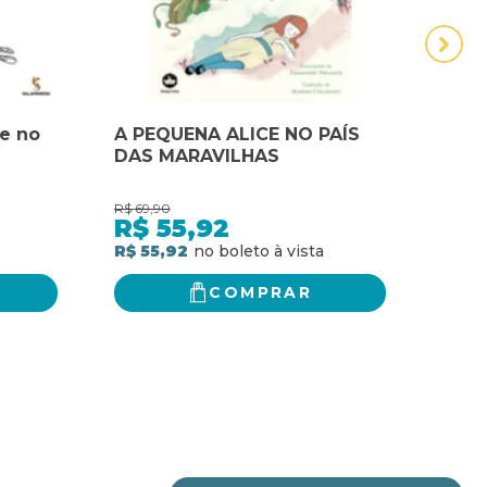
ce no
A PEQUENA ALICE NO PAÍS
Alic
DAS MARAVILHAS
R$
69,90
R$
66,
R$
55,92
R$
R$ 55,92
R$ 5
COMPRAR