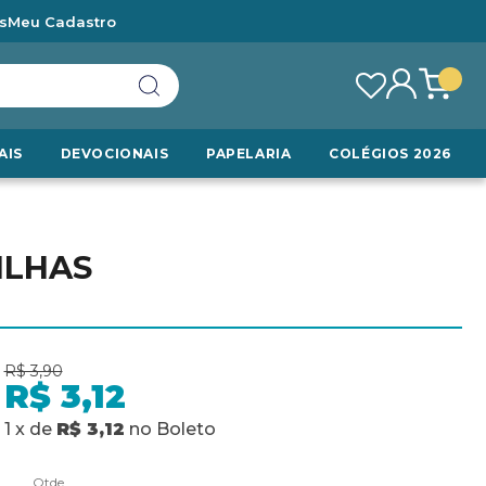
s
Meu Cadastro
AIS
DEVOCIONAIS
PAPELARIA
COLÉGIOS 2026
ILHAS
R$ 3,90
R$ 3,12
1
x
de
R$ 3,12
no
Boleto
Qtde.