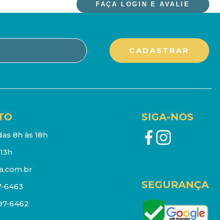
FAÇA LOGIN E AVALIE
TO
SIGA-NOS
as 8h às 18h
13h
a.com.br
SEGURANÇA
7-6463
097-6462