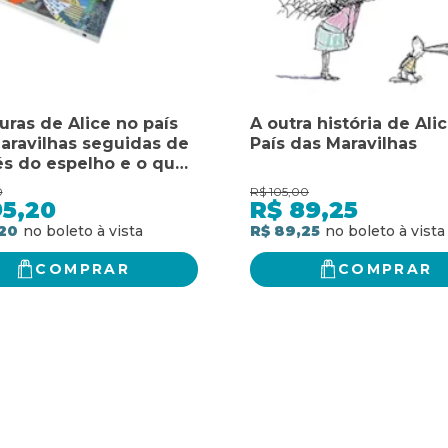
uras de Alice no país
A outra história de Ali
aravilhas seguidas de
País das Maravilhas
és do espelho e o que
encontrou lá: Edição
0
R$
105,00
orativa 150 anos -
95,20
R$
89,25
volumes
20
R$ 89,25
icionados em uma
COMPRAR
COMPRAR