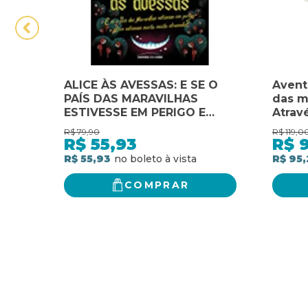
ALICE ÀS AVESSAS: E SE O
Avent
PAÍS DAS MARAVILHAS
das m
ESTIVESSE EM PERIGO E
Atrav
ALICE ESTIVESSE MUITO,
Alice 
R$
79,90
R$
119,0
MUITO ATRASADA?
comem
R$
55,93
R$
Dois 
R$ 55,93
R$ 95,
acond
caixa
COMPRAR