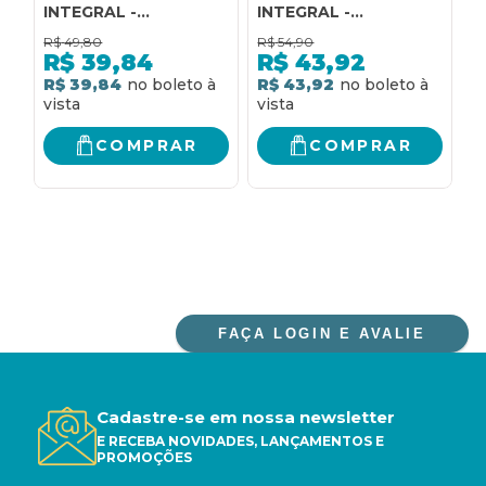
INTEGRAL -
INTEGRAL -
C
CLÁSSICOS
CLÁSSICOS
A
R$
49,80
R$
54,90
R
AUTÊNTICA)
AUTÊNTICA)
R$
39,84
R$
43,92
R$ 39,84
R$ 43,92
R
COMPRAR
COMPRAR
FAÇA LOGIN E AVALIE
Cadastre-se em nossa newsletter
E RECEBA NOVIDADES, LANÇAMENTOS E
PROMOÇÕES