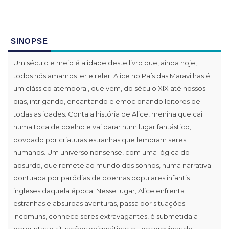
SINOPSE
Um século e meio é a idade deste livro que, ainda hoje,
todos nós amamos ler e reler. Alice no País das Maravilhas é
um clássico atemporal, que vem, do século XIX até nossos
dias, intrigando, encantando e emocionando leitores de
todas as idades. Conta a história de Alice, menina que cai
numa toca de coelho e vai parar num lugar fantástico,
povoado por criaturas estranhas que lembram seres
humanos. Um universo nonsense, com uma lógica do
absurdo, que remete ao mundo dos sonhos, numa narrativa
pontuada por paródias de poemas populares infantis
ingleses daquela época. Nesse lugar, Alice enfrenta
estranhas e absurdas aventuras, passa por situações
incomuns, conhece seres extravagantes, é submetida a
perguntas e situações enigmáticas ou desprovidas de