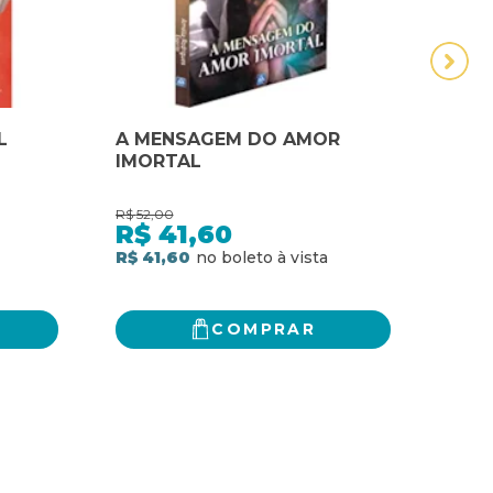
L
A MENSAGEM DO AMOR
A vi
IMORTAL
Lack
R$
52,00
R$
89,
R$
41,60
R$
R$ 41,60
R$ 7
COMPRAR