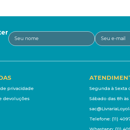
ter
DAS
ATENDIMEN
a de privacidade
Segunda à Sexta d
e devoluções
Sábado das 8h às 
sac@LivrariaLoyol
Telefone:
(11) 409
Whastapp:
(11) 4