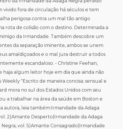
embro da Irmandade da Adaga Negra perdido
vivido fora de circulação há séculos e tem
alha perigosa contra um mal tão antigo
 rota de colisão com o destino. Determinada a
vo inimigo da Irmandade. Também descobre um
ientes da separação iminente, ambos se unem
us amaldiçoados e o mal jura destruir a todos
gantemente escandaloso. - Christine Feehan,
e haja algum leitor hoje em dia que ainda não
 Weekly "Escrito de maneira concisa; sensual e
 Ward mora no sul dos Estados Unidos com seu
eçou a trabalhar na área da saúde em Boston e
ma autora, leia também:Irmandade da Adaga
vol. 2)Amante Desperto(Irmandade da Adaga
a Negra, vol. 5)Amante Consagrado(Irmandade