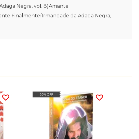
Adaga Negra, vol. 8)Amante
mante Finalmente(Irmandade da Adaga Negra,
20% OFF
20