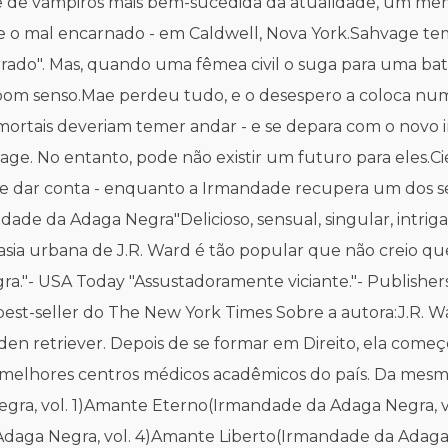
ie de vampiros mais bem-sucedida da atualidade, um m
 o mal encarnado - em Caldwell, Nova York.Sahvage tem 
rado". Mas, quando uma fêmea civil o suga para uma bat
bom senso.Mae perdeu tudo, e o desespero a coloca numa
os mortais deveriam temer andar - e se depara com o no
e. No entanto, pode não existir um futuro para eles.C
se dar conta - enquanto a Irmandade recupera um dos se
andade da Adaga Negra"Delicioso, sensual, singular, intri
tasia urbana de J.R. Ward é tão popular que não creio qu
a."- USA Today "Assustadoramente viciante."- Publishers
 best-seller do The New York Times Sobre a autora:J.R.
olden retriever. Depois de se formar em Direito, ela com
 melhores centros médicos acadêmicos do país. Da mes
ra, vol. 1)Amante Eterno(Irmandade da Adaga Negra, 
Adaga Negra, vol. 4)Amante Liberto(Irmandade da Adag