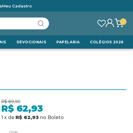
s
Meu Cadastro
AIS
DEVOCIONAIS
PAPELARIA
COLÉGIOS 2026
R$ 89,90
R$ 62,93
1
x
de
R$ 62,93
no
Boleto
Qtde.