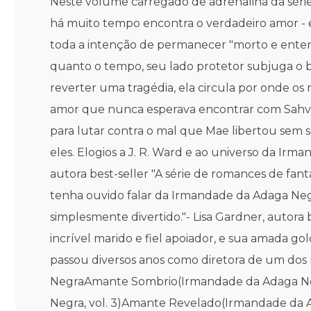
Neste volume carregado de adrenalina da sér
há muito tempo encontra o verdadeiro amor - e
toda a intenção de permanecer "morto e enter
quanto o tempo, seu lado protetor subjuga o 
reverter uma tragédia, ela circula por onde 
amor que nunca esperava encontrar com Sahvag
para lutar contra o mal que Mae libertou sem 
eles. Elogios a J. R. Ward e ao universo da Irm
autora best-seller "A série de romances de fan
tenha ouvido falar da Irmandade da Adaga Negr
simplesmente divertido."- Lisa Gardner, autora
incrível marido e fiel apoiador, e sua amada g
passou diversos anos como diretora de um dos
NegraAmante Sombrio(Irmandade da Adaga Neg
Negra, vol. 3)Amante Revelado(Irmandade da 