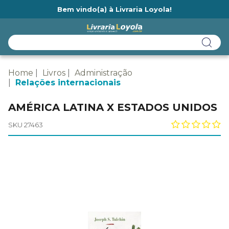
Bem vindo(a) à Livraria Loyola!
Ainda não tem cadastro na Livraria Loyola?
Home
Livros
Administração
Relações internacionais
AMÉRICA LATINA X ESTADOS UNIDOS
SKU 27463