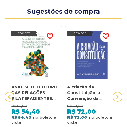
Sugestões de compra
20% OFF
20% OFF
ANÁLISE DO FUTURO
A criação da
A
DAS RELAÇÕES
Constituição: a
U
BILATERAIS ENTRE
Convenção da
ESTADOS UNIDOS E
Philadelphia de 1787
R$
68,00
R$
90,00
R
AMÉRICA LATINA
e a formação dos
R$
54,40
R$
72,00
Estados Unidos da
R$ 54,40
R$ 72,00
R
América