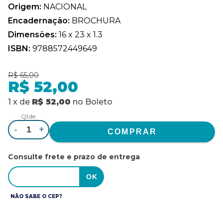
Origem:
NACIONAL
Encadernação:
BROCHURA
Dimensões:
16 x 23 x 1.3
ISBN:
9788572449649
R$ 65,00
R$ 52,00
1
x
de
R$ 52,00
no
Boleto
Qtde.
-
+
Consulte frete e prazo de entrega
NÃO SABE O CEP?