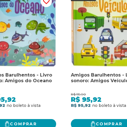
s Barulhentos - Livro
Amigos Barulhentos - 
o: Amigos do Oceano
sonoro: Amigos Veícul
0
R$
119,90
95,92
R$
95,92
92
R$ 95,92
COMPRAR
COMPRAR