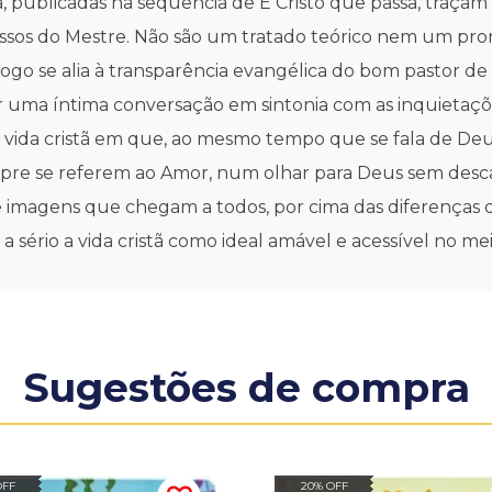
vá, publicadas na sequência de É Cristo que passa, traç
assos do Mestre. Não são um tratado teórico nem um pro
logo se alia à transparência evangélica do bom pastor de
r uma íntima conversação em sintonia com as inquietaçõ
vida cristã em que, ao mesmo tempo que se fala de Deus,
re se referem ao Amor, num olhar para Deus sem descans
de imagens que chegam a todos, por cima das diferenças 
sério a vida cristã como ideal amável e acessível no mei
Sugestões de compra
OFF
20% OFF