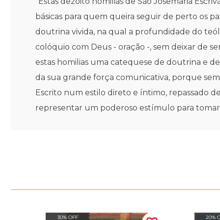
"Estas dezoito homilias de São Josemaria Escri
básicas para quem queira seguir de perto os p
doutrina vivida, na qual a profundidade do teó
colóquio com Deus - oração -, sem deixar de se
estas homilias uma catequese de doutrina e de 
da sua grande força comunicativa, porque semp
Escrito num estilo direto e íntimo, repassado 
representar um poderoso estímulo para tomar a 
30% OFF
20% 