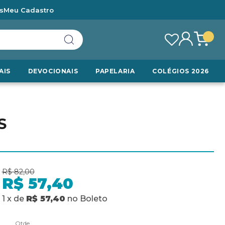
s
Meu Cadastro
AIS
DEVOCIONAIS
PAPELARIA
COLÉGIOS 2026
S
R$ 82,00
R$ 57,40
1
x
de
R$ 57,40
no
Boleto
Qtde.