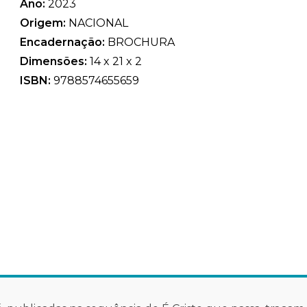
Ano:
2023
Origem:
NACIONAL
Encadernação:
BROCHURA
Dimensões:
14 x 21 x 2
ISBN:
9788574655659