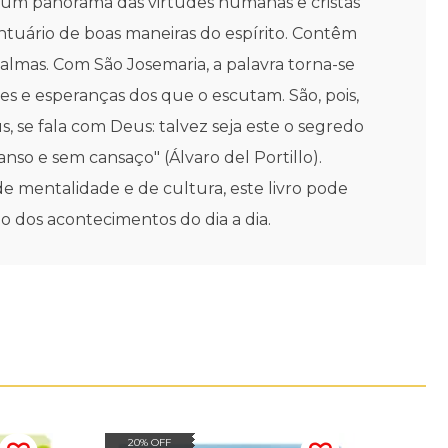
am um panorama das virtudes humanas e cristãs
ntuário de boas maneiras do espírito. Contêm
 almas. Com São Josemaria, a palavra torna-se
es e esperanças dos que o escutam. São, pois,
 se fala com Deus: talvez seja este o segredo
o e sem cansaço" (Álvaro del Portillo).
de mentalidade e de cultura, este livro pode
o dos acontecimentos do dia a dia.
20% OFF
20