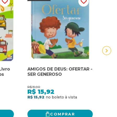
Livro
AMIGOS DE DEUS: OFERTAR -
Amig
os
SER GENEROSO
com
R$
19,90
R$
39,
R$
15,92
R$
R$ 15,92
R$ 3
COMPRAR