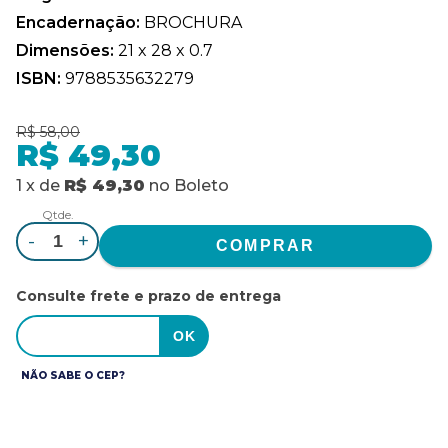
Encadernação:
BROCHURA
Dimensões:
21 x 28 x 0.7
ISBN:
9788535632279
R$ 58,00
R$ 49,30
1
x
de
R$ 49,30
no
Boleto
Qtde.
-
+
Consulte frete e prazo de entrega
NÃO SABE O CEP?