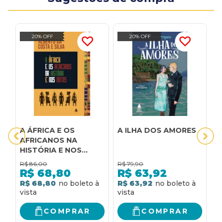
20% OFF
20% OFF
A ÁFRICA E OS
A ILHA DOS AMORES
A
AFRICANOS NA
A
HISTÓRIA E NOS
N
MITOS
R$
86,00
R$
79,90
R
R$
68,80
R$
63,92
R$ 68,80
R$ 63,92
R
COMPRAR
COMPRAR