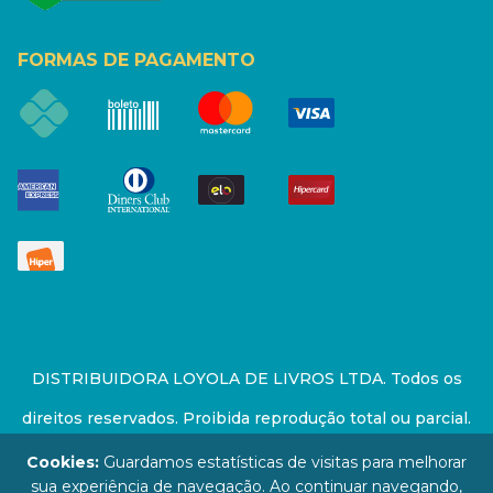
FORMAS DE PAGAMENTO
DISTRIBUIDORA LOYOLA DE LIVROS LTDA. Todos os
direitos reservados. Proibida reprodução total ou parcial.
Preços e estoque sujeito a alterações sem aviso prévio.
Cookies:
Guardamos estatísticas de visitas para melhorar
sua experiência de navegação. Ao continuar navegando,