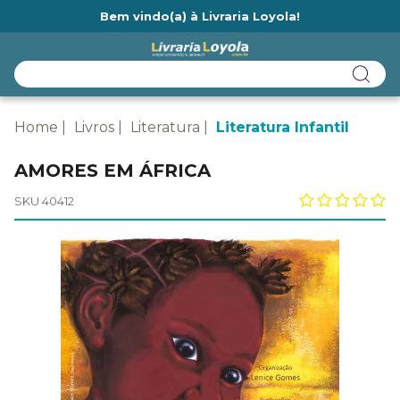
Bem vindo(a) à Livraria Loyola!
Ainda não tem cadastro na Livraria Loyola?
Home
Livros
Literatura
Literatura Infantil
AMORES EM ÁFRICA
SKU 40412