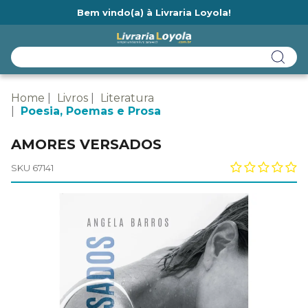
Bem vindo(a) à Livraria Loyola!
Ainda não tem cadastro na Livraria Loyola?
Home
Livros
Literatura
Poesia, Poemas e Prosa
AMORES VERSADOS
SKU 67141