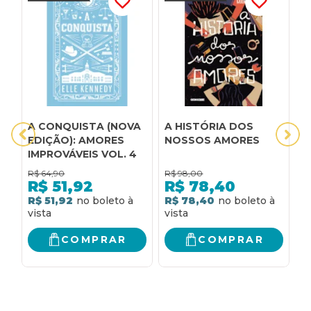
A CONQUISTA (NOVA
A HISTÓRIA DOS
A
EDIÇÃO): AMORES
NOSSOS AMORES
IMPROVÁVEIS VOL. 4
R$
64,90
R$
98,00
R
R$
51,92
R$
78,40
R$ 51,92
R$ 78,40
R
COMPRAR
COMPRAR