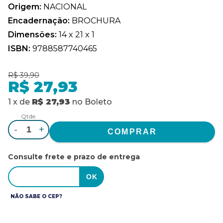
Origem:
NACIONAL
Encadernação:
BROCHURA
Dimensões:
14 x 21 x 1
ISBN:
9788587740465
R$ 39,90
R$ 27,93
1
x
de
R$ 27,93
no
Boleto
Qtde.
-
+
Consulte frete e prazo de entrega
NÃO SABE O CEP?