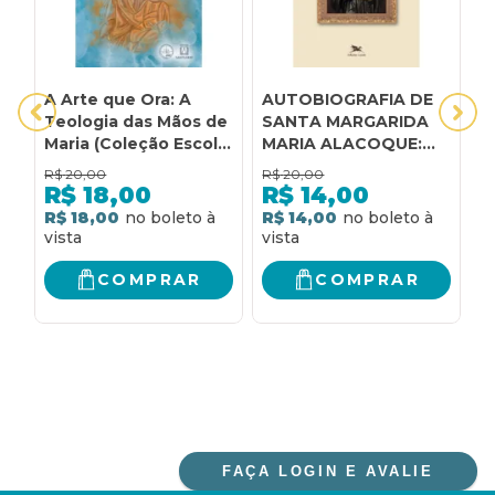
A Arte que Ora: A
AUTOBIOGRAFIA DE
C
Teologia das Mãos de
SANTA MARGARIDA
E
Maria (Coleção Escola
MARIA ALACOQUE:
L
de Maria - 27)
SANTA MARGARIDA
A
R$
20,00
R$
20,00
R
MARIA ALACOQUE
A
R$
18,00
R$
14,00
M
R$ 18,00
R$ 14,00
R
D
J
R
COMPRAR
COMPRAR
D
P
P
FAÇA LOGIN E AVALIE