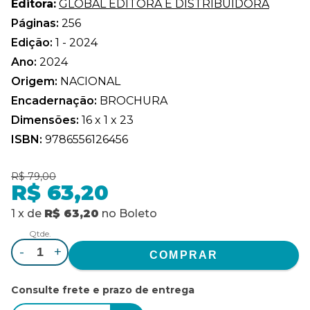
Editora:
GLOBAL EDITORA E DISTRIBUIDORA
Páginas:
256
Edição:
1 - 2024
Ano:
2024
Origem:
NACIONAL
Encadernação:
BROCHURA
Dimensões:
16 x 1 x 23
ISBN:
9786556126456
R$ 79,00
R$ 63,20
1
x
de
R$ 63,20
no
Boleto
Qtde.
-
+
Consulte frete e prazo de entrega