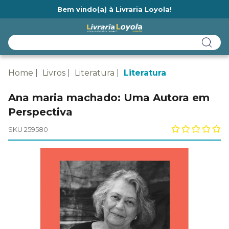
Bem vindo(a) à Livraria Loyola!
Ainda não tem cadastro na Livraria Loyola?
Home
Livros
Literatura
Literatura
Ana maria machado: Uma Autora em
Perspectiva
SKU 259580