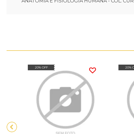
ANATOMIA E FISIOLOGIA HUMANA - COL. CU
20% OFF
20% 