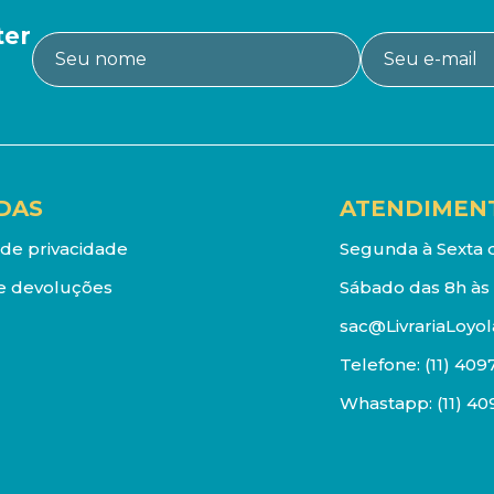
ter
DAS
ATENDIMEN
a de privacidade
Segunda à Sexta d
e devoluções
Sábado das 8h às 
sac@LivrariaLoyol
Telefone:
(11) 409
Whastapp:
(11) 4