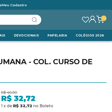
s
Meu Cadastro
AIS
DEVOCIONAIS
PAPELARIA
COLÉGIOS 2026
UMANA - COL. CURSO DE
R$ 40,90
R$ 32,72
1
x
de
R$ 32,72
no
Boleto