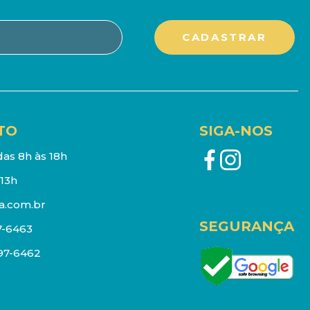
TO
SIGA-NOS
as 8h às 18h
13h
a.com.br
SEGURANÇA
7-6463
097-6462