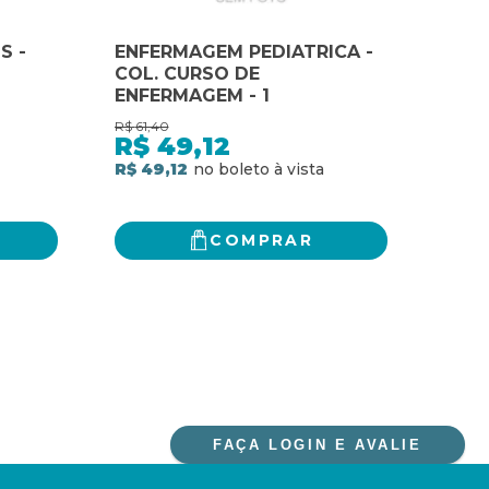
S -
ENFERMAGEM PEDIATRICA -
PERI
COL. CURSO DE
COL.
ENFERMAGEM - 1
ENFE
R$
61,40
R$
40
R$
49,12
R$
R$ 49,12
R$ 3
COMPRAR
FAÇA LOGIN E AVALIE