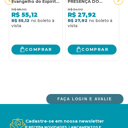
Evangelho do Espírito
PRESENÇA DO
C
Santo
ESPÍRITO SANTO
E
R$
68,90
R$
34,90
R
ATUA EM NOSSA VIDA
R$
55,12
R$
27,92
R$ 55,12
R$ 27,92
R
COMPRAR
COMPRAR
FAÇA LOGIN E AVALIE
Cadastre-se em nossa newsletter
E RECEBA NOVIDADES, LANÇAMENTOS E