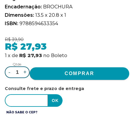
Encadernação:
BROCHURA
Dimensões:
13.5 x 20.8 x 1
ISBN:
9788594633354
R$ 39,90
R$ 27,93
1
x
de
R$ 27,93
no
Boleto
Qtde.
-
+
Consulte frete e prazo de entrega
NÃO SABE O CEP?