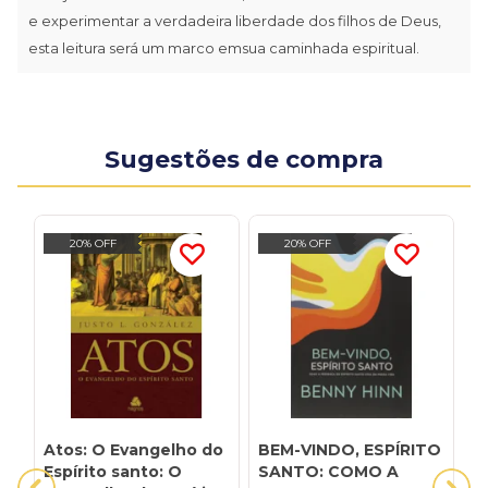
e experimentar a verdadeira liberdade dos filhos de Deus,
esta leitura será um marco emsua caminhada espiritual.
Sugestões de compra
20% OFF
20% OFF
Atos: O Evangelho do
BEM-VINDO, ESPÍRITO
O
Espírito santo: O
SANTO: COMO A
N