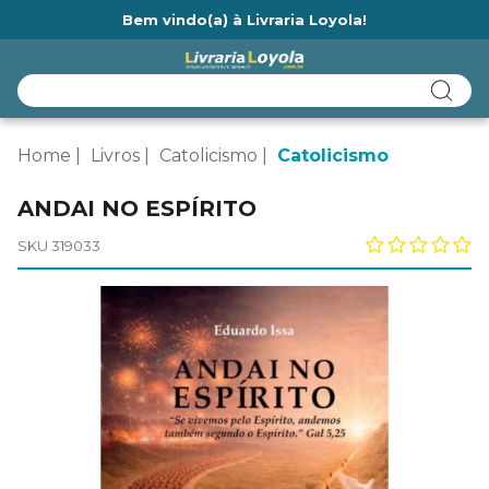
Bem vindo(a) à Livraria Loyola!
Ainda não tem cadastro na Livraria Loyola?
Home
Livros
Catolicismo
Catolicismo
ANDAI NO ESPÍRITO
SKU 319033